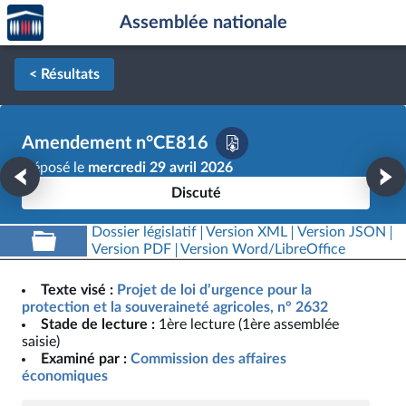
Accèder
Aller au contenu
Aller en bas de la page
Assemblée nationale
à la
page
d'accueil
< Résultats
Amendement n°CE816
Déposé le
mercredi 29 avril 2026
Discuté
Dossier législatif
Version XML
Version JSON
Version PDF
Version Word/LibreOffice
Texte visé :
Projet de loi d’urgence pour la
protection et la souveraineté agricoles, n° 2632
Stade de lecture :
1ère lecture (1ère assemblée
saisie)
Examiné par :
Commission des affaires
économiques