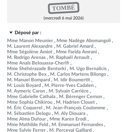
TOMBÉ
(mercredi 6 mai 2026)
Déposé par :
Mme Manon Meunier
Mme Nadège Abomangoli
M. Laurent Alexandre
M. Gabriel Amard
Mme Ségolène Amiot
Mme Farida Amrani
M. Rodrigo Arenas
M. Raphaël Arnault
Mme Anaïs Belouassa-Cherifi
Mme Shéhérazade Bentorki
M. Ugo Bernalicis
M. Christophe Bex
M. Carlos Martens Bilongo
M. Manuel Bompard
M. Idir Boumertit
M. Louis Boyard
M. Pierre-Yves Cadalen
M. Aymeric Caron
M. Sylvain Carrière
Mme Gabrielle Cathala
M. Bérenger Cernon
Mme Sophia Chikirou
M. Hadrien Clouet
M. Éric Coquerel
M. Jean-François Coulomme
M. Sébastien Delogu
M. Aly Diouara
Mme Alma Dufour
Mme Karen Erodi
Mme Mathilde Feld
M. Emmanuel Fernandes
Mme Sylvie Ferrer
M. Perceval Gaillard