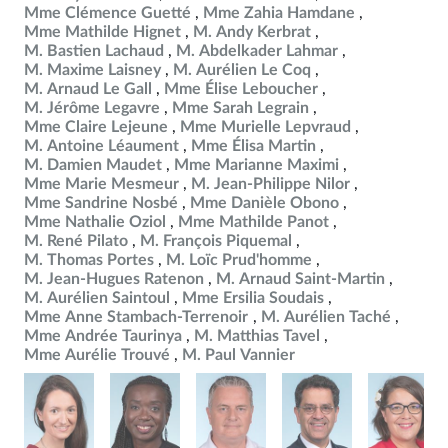
Mme Clémence Guetté
Mme Zahia Hamdane
Mme Mathilde Hignet
M. Andy Kerbrat
M. Bastien Lachaud
M. Abdelkader Lahmar
M. Maxime Laisney
M. Aurélien Le Coq
M. Arnaud Le Gall
Mme Élise Leboucher
M. Jérôme Legavre
Mme Sarah Legrain
Mme Claire Lejeune
Mme Murielle Lepvraud
M. Antoine Léaument
Mme Élisa Martin
M. Damien Maudet
Mme Marianne Maximi
Mme Marie Mesmeur
M. Jean-Philippe Nilor
Mme Sandrine Nosbé
Mme Danièle Obono
Mme Nathalie Oziol
Mme Mathilde Panot
M. René Pilato
M. François Piquemal
M. Thomas Portes
M. Loïc Prud'homme
M. Jean-Hugues Ratenon
M. Arnaud Saint-Martin
M. Aurélien Saintoul
Mme Ersilia Soudais
Mme Anne Stambach-Terrenoir
M. Aurélien Taché
Mme Andrée Taurinya
M. Matthias Tavel
Mme Aurélie Trouvé
M. Paul Vannier