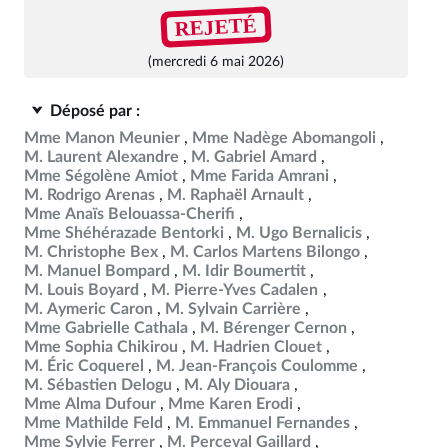
REJETÉ
(mercredi 6 mai 2026)
Déposé par :
Mme Manon Meunier
Mme Nadège Abomangoli
M. Laurent Alexandre
M. Gabriel Amard
Mme Ségolène Amiot
Mme Farida Amrani
M. Rodrigo Arenas
M. Raphaël Arnault
Mme Anaïs Belouassa-Cherifi
Mme Shéhérazade Bentorki
M. Ugo Bernalicis
M. Christophe Bex
M. Carlos Martens Bilongo
M. Manuel Bompard
M. Idir Boumertit
M. Louis Boyard
M. Pierre-Yves Cadalen
M. Aymeric Caron
M. Sylvain Carrière
Mme Gabrielle Cathala
M. Bérenger Cernon
Mme Sophia Chikirou
M. Hadrien Clouet
M. Éric Coquerel
M. Jean-François Coulomme
M. Sébastien Delogu
M. Aly Diouara
Mme Alma Dufour
Mme Karen Erodi
Mme Mathilde Feld
M. Emmanuel Fernandes
Mme Sylvie Ferrer
M. Perceval Gaillard