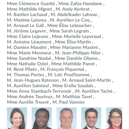
Mme Clémence Guetté
Mme Zahia Hamdane
Mme Mathilde Hignet
M. Andy Kerbrat
M. Bastien Lachaud
M. Abdelkader Lahmar
M. Maxime Laisney
M. Aurélien Le Coq
M. Arnaud Le Gall
Mme Élise Leboucher
M. Jérôme Legavre
Mme Sarah Legrain
Mme Claire Lejeune
Mme Murielle Lepvraud
M. Antoine Léaument
Mme Élisa Martin
M. Damien Maudet
Mme Marianne Maximi
Mme Marie Mesmeur
M. Jean-Philippe Nilor
Mme Sandrine Nosbé
Mme Danièle Obono
Mme Nathalie Oziol
Mme Mathilde Panot
M. René Pilato
M. François Piquemal
M. Thomas Portes
M. Loïc Prud'homme
M. Jean-Hugues Ratenon
M. Arnaud Saint-Martin
M. Aurélien Saintoul
Mme Ersilia Soudais
Mme Anne Stambach-Terrenoir
M. Aurélien Taché
Mme Andrée Taurinya
M. Matthias Tavel
Mme Aurélie Trouvé
M. Paul Vannier