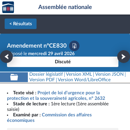
Accèder
Aller au contenu
Aller en bas de la page
Assemblée nationale
à la
page
d'accueil
< Résultats
Amendement n°CE830
Déposé le
mercredi 29 avril 2026
Discuté
Dossier législatif
Version XML
Version JSON
Version PDF
Version Word/LibreOffice
Texte visé :
Projet de loi d’urgence pour la
protection et la souveraineté agricoles, n° 2632
Stade de lecture :
1ère lecture (1ère assemblée
saisie)
Examiné par :
Commission des affaires
économiques