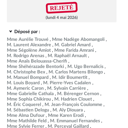
REJETÉ
(lundi 4 mai 2026)
Déposé par :
Mme Aurélie Trouvé
Mme Nadège Abomangoli
M. Laurent Alexandre
M. Gabriel Amard
Mme Ségolène Amiot
Mme Farida Amrani
M. Rodrigo Arenas
M. Raphaël Arnault
Mme Anaïs Belouassa-Cherifi
Mme Shéhérazade Bentorki
M. Ugo Bernalicis
M. Christophe Bex
M. Carlos Martens Bilongo
M. Manuel Bompard
M. Idir Boumertit
M. Louis Boyard
M. Pierre-Yves Cadalen
M. Aymeric Caron
M. Sylvain Carrière
Mme Gabrielle Cathala
M. Bérenger Cernon
Mme Sophia Chikirou
M. Hadrien Clouet
M. Éric Coquerel
M. Jean-François Coulomme
M. Sébastien Delogu
M. Aly Diouara
Mme Alma Dufour
Mme Karen Erodi
Mme Mathilde Feld
M. Emmanuel Fernandes
Mme Sylvie Ferrer
M. Perceval Gaillard