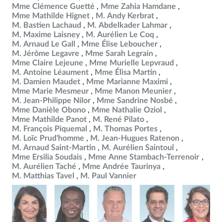
Mme Clémence Guetté
Mme Zahia Hamdane
Mme Mathilde Hignet
M. Andy Kerbrat
M. Bastien Lachaud
M. Abdelkader Lahmar
M. Maxime Laisney
M. Aurélien Le Coq
M. Arnaud Le Gall
Mme Élise Leboucher
M. Jérôme Legavre
Mme Sarah Legrain
Mme Claire Lejeune
Mme Murielle Lepvraud
M. Antoine Léaument
Mme Élisa Martin
M. Damien Maudet
Mme Marianne Maximi
Mme Marie Mesmeur
Mme Manon Meunier
M. Jean-Philippe Nilor
Mme Sandrine Nosbé
Mme Danièle Obono
Mme Nathalie Oziol
Mme Mathilde Panot
M. René Pilato
M. François Piquemal
M. Thomas Portes
M. Loïc Prud'homme
M. Jean-Hugues Ratenon
M. Arnaud Saint-Martin
M. Aurélien Saintoul
Mme Ersilia Soudais
Mme Anne Stambach-Terrenoir
M. Aurélien Taché
Mme Andrée Taurinya
M. Matthias Tavel
M. Paul Vannier