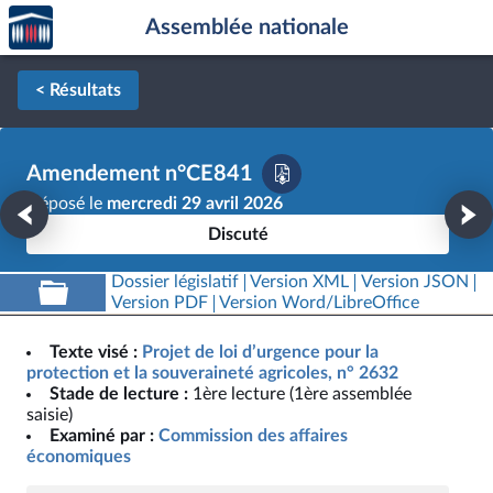
Accèder
Aller au contenu
Aller en bas de la page
Assemblée nationale
à la
page
d'accueil
< Résultats
Amendement n°CE841
Déposé le
mercredi 29 avril 2026
Discuté
Dossier législatif
Version XML
Version JSON
Version PDF
Version Word/LibreOffice
Texte visé :
Projet de loi d’urgence pour la
protection et la souveraineté agricoles, n° 2632
Stade de lecture :
1ère lecture (1ère assemblée
saisie)
Examiné par :
Commission des affaires
économiques