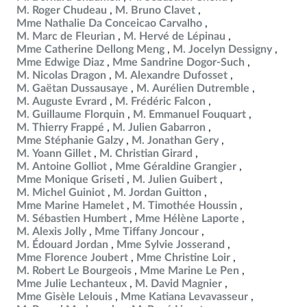
M. Roger Chudeau
M. Bruno Clavet
Mme Nathalie Da Conceicao Carvalho
M. Marc de Fleurian
M. Hervé de Lépinau
Mme Catherine Dellong Meng
M. Jocelyn Dessigny
Mme Edwige Diaz
Mme Sandrine Dogor-Such
M. Nicolas Dragon
M. Alexandre Dufosset
M. Gaëtan Dussausaye
M. Aurélien Dutremble
M. Auguste Evrard
M. Frédéric Falcon
M. Guillaume Florquin
M. Emmanuel Fouquart
M. Thierry Frappé
M. Julien Gabarron
Mme Stéphanie Galzy
M. Jonathan Gery
M. Yoann Gillet
M. Christian Girard
M. Antoine Golliot
Mme Géraldine Grangier
Mme Monique Griseti
M. Julien Guibert
M. Michel Guiniot
M. Jordan Guitton
Mme Marine Hamelet
M. Timothée Houssin
M. Sébastien Humbert
Mme Hélène Laporte
M. Alexis Jolly
Mme Tiffany Joncour
M. Édouard Jordan
Mme Sylvie Josserand
Mme Florence Joubert
Mme Christine Loir
M. Robert Le Bourgeois
Mme Marine Le Pen
Mme Julie Lechanteux
M. David Magnier
Mme Gisèle Lelouis
Mme Katiana Levavasseur