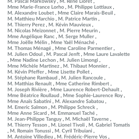
M. Pascal Markowsky
M. René Lioret
Mme Marie-France Lorho
M. Philippe Lottiaux
M. Alexandre Loubet
Mme Claire Marais-Beuil
M. Matthieu Marchio
M. Patrice Martin
M. Thierry Perez
M. Kévin Mauvieux
M. Nicolas Meizonnet
M. Pierre Meurin
Mme Angélique Ranc
M. Serge Muller
Mme Joëlle Mélin
Mme Yaël Ménaché
M. Thomas Ménagé
Mme Caroline Parmentier
M. Julien Odoul
M. Pascal Jenft
Mme Laure Lavalette
Mme Nadine Lechon
M. Julien Limongi
Mme Michèle Martinez
M. Thibaut Monnier
M. Kévin Pfeffer
Mme Lisette Pollet
M. Stéphane Rambaud
M. Julien Rancoule
M. Matthias Renault
Mme Catherine Rimbert
M. Joseph Rivière
Mme Laurence Robert-Dehault
Mme Béatrice Roullaud
Mme Sophie-Laurence Roy
Mme Anaïs Sabatini
M. Alexandre Sabatou
M. Emeric Salmon
M. Philippe Schreck
Mme Anne Sicard
M. Emmanuel Taché
M. Jean-Philippe Tanguy
M. Michaël Taverne
M. Thierry Tesson
M. Lionel Tivoli
M. Gabriel Tomatis
M. Romain Tonussi
M. Cyril Tribuiani
M. Antoine Villedieu
M. Frédéric-Pierre Vos