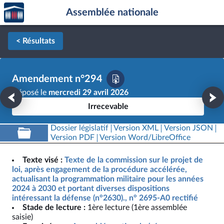
Accèder
Aller au contenu
Aller en bas de la page
Assemblée nationale
à la
page
d'accueil
< Résultats
Amendement n°294
Déposé le
mercredi 29 avril 2026
Irrecevable
Dossier législatif
Version XML
Version JSON
Version PDF
Version Word/LibreOffice
Texte visé :
Texte de la commission sur le projet de
loi, après engagement de la procédure accélérée,
actualisant la programmation militaire pour les années
2024 à 2030 et portant diverses dispositions
intéressant la défense (n°2630)., n° 2695-A0 rectifié
Stade de lecture :
1ère lecture (1ère assemblée
saisie)