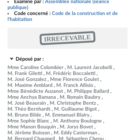
Examiné par :
Assemblée nationale (séance
publique)
Code concerné :
Code de la construction et de
l'habitation
IRRECEVABLE
Déposé par :
Mme Caroline Colombier
M. Laurent Jacobelli
M. Frank Giletti
M. Frédéric Boccaletti
M. José Gonzalez
Mme Florence Goulet
M. Maxime Amblard
M. Franck Allisio
Mme Bénédicte Auzanot
M. Philippe Ballard
Mme Anchya Bamana
M. Romain Baubry
M. José Beaurain
M. Christophe Bentz
M. Théo Bernhardt
M. Guillaume Bigot
M. Bruno Bilde
M. Emmanuel Blairy
Mme Sophie Blanc
M. Anthony Boulogne
Mme Manon Bouquin
M. Jorys Bovet
M. Jérôme Buisson
M. Eddy Casterman
M. Bernard Chaumeil
M. Sébastien Chenu