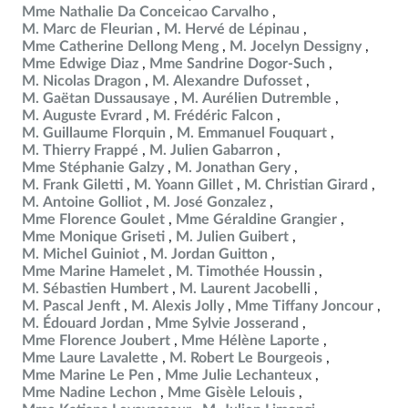
Mme Nathalie Da Conceicao Carvalho
M. Marc de Fleurian
M. Hervé de Lépinau
Mme Catherine Dellong Meng
M. Jocelyn Dessigny
Mme Edwige Diaz
Mme Sandrine Dogor-Such
M. Nicolas Dragon
M. Alexandre Dufosset
M. Gaëtan Dussausaye
M. Aurélien Dutremble
M. Auguste Evrard
M. Frédéric Falcon
M. Guillaume Florquin
M. Emmanuel Fouquart
M. Thierry Frappé
M. Julien Gabarron
Mme Stéphanie Galzy
M. Jonathan Gery
M. Frank Giletti
M. Yoann Gillet
M. Christian Girard
M. Antoine Golliot
M. José Gonzalez
Mme Florence Goulet
Mme Géraldine Grangier
Mme Monique Griseti
M. Julien Guibert
M. Michel Guiniot
M. Jordan Guitton
Mme Marine Hamelet
M. Timothée Houssin
M. Sébastien Humbert
M. Laurent Jacobelli
M. Pascal Jenft
M. Alexis Jolly
Mme Tiffany Joncour
M. Édouard Jordan
Mme Sylvie Josserand
Mme Florence Joubert
Mme Hélène Laporte
Mme Laure Lavalette
M. Robert Le Bourgeois
Mme Marine Le Pen
Mme Julie Lechanteux
Mme Nadine Lechon
Mme Gisèle Lelouis