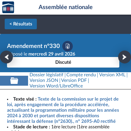
Accèder
Aller au contenu
Aller en bas de la page
Assemblée nationale
à la
page
d'accueil
< Résultats
Amendement n°330
Déposé le
mercredi 29 avril 2026
Discuté
Dossier législatif
Compte rendu
Version XML
Version JSON
Version PDF
Version Word/LibreOffice
Texte visé :
Texte de la commission sur le projet de
loi, après engagement de la procédure accélérée,
actualisant la programmation militaire pour les années
2024 à 2030 et portant diverses dispositions
intéressant la défense (n°2630)., n° 2695-A0 rectifié
Stade de lecture :
1ère lecture (1ère assemblée