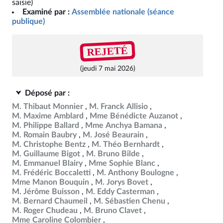
saisie)
Examiné par :
Assemblée nationale (séance
publique)
REJETÉ
(jeudi 7 mai 2026)
Déposé par :
M. Thibaut Monnier
M. Franck Allisio
M. Maxime Amblard
Mme Bénédicte Auzanot
M. Philippe Ballard
Mme Anchya Bamana
M. Romain Baubry
M. José Beaurain
M. Christophe Bentz
M. Théo Bernhardt
M. Guillaume Bigot
M. Bruno Bilde
M. Emmanuel Blairy
Mme Sophie Blanc
M. Frédéric Boccaletti
M. Anthony Boulogne
Mme Manon Bouquin
M. Jorys Bovet
M. Jérôme Buisson
M. Eddy Casterman
M. Bernard Chaumeil
M. Sébastien Chenu
M. Roger Chudeau
M. Bruno Clavet
Mme Caroline Colombier