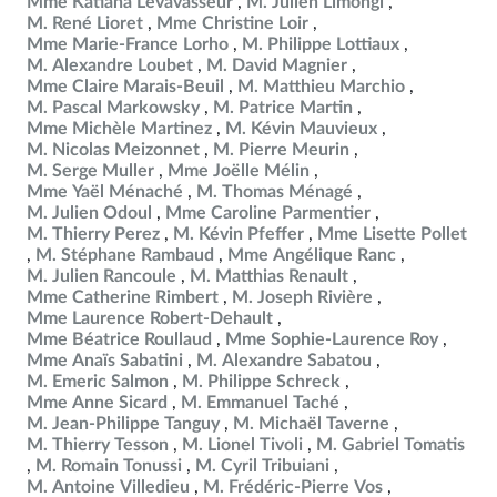
Mme Katiana Levavasseur
M. Julien Limongi
M. René Lioret
Mme Christine Loir
Mme Marie-France Lorho
M. Philippe Lottiaux
M. Alexandre Loubet
M. David Magnier
Mme Claire Marais-Beuil
M. Matthieu Marchio
M. Pascal Markowsky
M. Patrice Martin
Mme Michèle Martinez
M. Kévin Mauvieux
M. Nicolas Meizonnet
M. Pierre Meurin
M. Serge Muller
Mme Joëlle Mélin
Mme Yaël Ménaché
M. Thomas Ménagé
M. Julien Odoul
Mme Caroline Parmentier
M. Thierry Perez
M. Kévin Pfeffer
Mme Lisette Pollet
M. Stéphane Rambaud
Mme Angélique Ranc
M. Julien Rancoule
M. Matthias Renault
Mme Catherine Rimbert
M. Joseph Rivière
Mme Laurence Robert-Dehault
Mme Béatrice Roullaud
Mme Sophie-Laurence Roy
Mme Anaïs Sabatini
M. Alexandre Sabatou
M. Emeric Salmon
M. Philippe Schreck
Mme Anne Sicard
M. Emmanuel Taché
M. Jean-Philippe Tanguy
M. Michaël Taverne
M. Thierry Tesson
M. Lionel Tivoli
M. Gabriel Tomatis
M. Romain Tonussi
M. Cyril Tribuiani
M. Antoine Villedieu
M. Frédéric-Pierre Vos