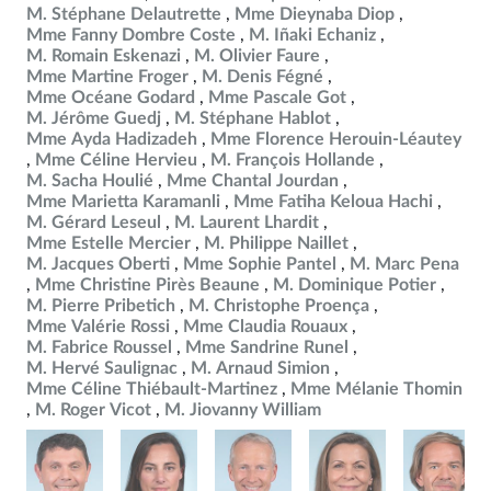
M. Stéphane Delautrette
Mme Dieynaba Diop
Mme Fanny Dombre Coste
M. Iñaki Echaniz
M. Romain Eskenazi
M. Olivier Faure
Mme Martine Froger
M. Denis Fégné
Mme Océane Godard
Mme Pascale Got
M. Jérôme Guedj
M. Stéphane Hablot
Mme Ayda Hadizadeh
Mme Florence Herouin-Léautey
Mme Céline Hervieu
M. François Hollande
M. Sacha Houlié
Mme Chantal Jourdan
Mme Marietta Karamanli
Mme Fatiha Keloua Hachi
M. Gérard Leseul
M. Laurent Lhardit
Mme Estelle Mercier
M. Philippe Naillet
M. Jacques Oberti
Mme Sophie Pantel
M. Marc Pena
Mme Christine Pirès Beaune
M. Dominique Potier
M. Pierre Pribetich
M. Christophe Proença
Mme Valérie Rossi
Mme Claudia Rouaux
M. Fabrice Roussel
Mme Sandrine Runel
M. Hervé Saulignac
M. Arnaud Simion
Mme Céline Thiébault-Martinez
Mme Mélanie Thomin
M. Roger Vicot
M. Jiovanny William