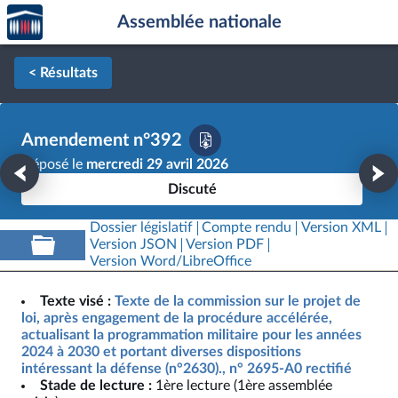
Accèder
Aller au contenu
Aller en bas de la page
Assemblée nationale
à la
page
d'accueil
< Résultats
Amendement n°392
Déposé le
mercredi 29 avril 2026
Discuté
Dossier législatif
Compte rendu
Version XML
Version JSON
Version PDF
Version Word/LibreOffice
Texte visé :
Texte de la commission sur le projet de
loi, après engagement de la procédure accélérée,
actualisant la programmation militaire pour les années
2024 à 2030 et portant diverses dispositions
intéressant la défense (n°2630)., n° 2695-A0 rectifié
Stade de lecture :
1ère lecture (1ère assemblée