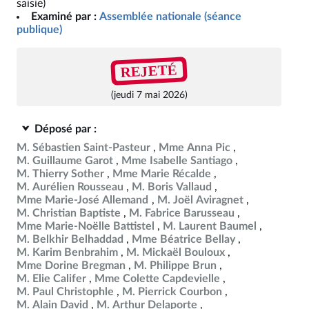
saisie)
Examiné par :
Assemblée nationale (séance
publique)
REJETÉ
(jeudi 7 mai 2026)
Déposé par :
M. Sébastien Saint-Pasteur
Mme Anna Pic
M. Guillaume Garot
Mme Isabelle Santiago
M. Thierry Sother
Mme Marie Récalde
M. Aurélien Rousseau
M. Boris Vallaud
Mme Marie-José Allemand
M. Joël Aviragnet
M. Christian Baptiste
M. Fabrice Barusseau
Mme Marie-Noëlle Battistel
M. Laurent Baumel
M. Belkhir Belhaddad
Mme Béatrice Bellay
M. Karim Benbrahim
M. Mickaël Bouloux
Mme Dorine Bregman
M. Philippe Brun
M. Elie Califer
Mme Colette Capdevielle
M. Paul Christophle
M. Pierrick Courbon
M. Alain David
M. Arthur Delaporte