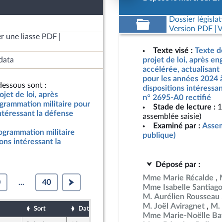
Dossier législat
Version PDF
V
r une liasse PDF
Texte visé :
Texte d
data
projet de loi, après e
accélérée, actualisant
pour les années 2024 
essous sont :
dispositions intéressan
jet de loi, après
n° 2695-A0 rectifié
grammation militaire pour
Stade de lecture :
1
ntéressant la défense
assemblée saisie)
Examiné par :
Assem
rogrammation militaire
publique)
ons intéressant la
Déposé par :
Mme Marie Récalde
0
...
40
Mme Isabelle Santiag
M. Aurélien Rousseau
M. Joël Aviragnet
M. 
Sort
Date d'examen
Date de dépôt
Mme Marie-Noëlle Bat