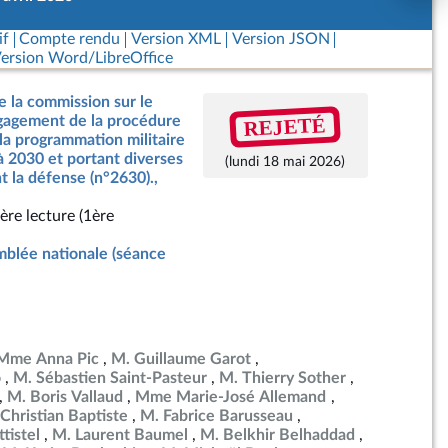
if
Compte rendu
Version XML
Version JSON
ersion Word/LibreOffice
e la commission sur le
REJETÉ
ngagement de la procédure
 la programmation militaire
à 2030 et portant diverses
(lundi 18 mai 2026)
t la défense (n°2630).,
ère lecture (1ère
blée nationale (séance
Mme Anna Pic
M. Guillaume Garot
o
M. Sébastien Saint-Pasteur
M. Thierry Sother
M. Boris Vallaud
Mme Marie-José Allemand
Christian Baptiste
M. Fabrice Barusseau
tistel
M. Laurent Baumel
M. Belkhir Belhaddad