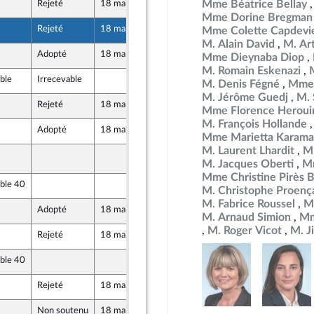
Mme Béatrice Bellay
Rejeté
18 mai 2026
29 avril 2026
u Front Populaire
Mme Dorine Bregman
Rejeté
18 mai 2026
29 avril 2026
Mme Colette Capdevie
M. Alain David
M. Ar
Adopté
18 mai 2026
29 avril 2026
Mme Dieynaba Diop
M. Romain Eskenazi
ble
Irrecevable
29 avril 2026
M. Denis Fégné
Mme 
u Front Populaire
M. Jérôme Guedj
M. 
Rejeté
18 mai 2026
29 avril 2026
Mme Florence Heroui
M. François Hollande
Adopté
18 mai 2026
29 avril 2026
Mme Marietta Karama
M. Laurent Lhardit
Mm
29 avril 2026
ense nationale et des forces armées
rteur de la commission de la défense nationale et des forces armées
M. Jacques Oberti
Mm
Mme Christine Pirès 
able 40
27 avril 2026
M. Christophe Proenç
M. Fabrice Roussel
M
Adopté
18 mai 2026
29 avril 2026
M. Arnaud Simion
Mm
M. Roger Vicot
M. J
Rejeté
18 mai 2026
29 avril 2026
able 40
29 avril 2026
ecq
Rejeté
18 mai 2026
29 avril 2026
u Front Populaire
Non soutenu
18 mai 2026
29 avril 2026