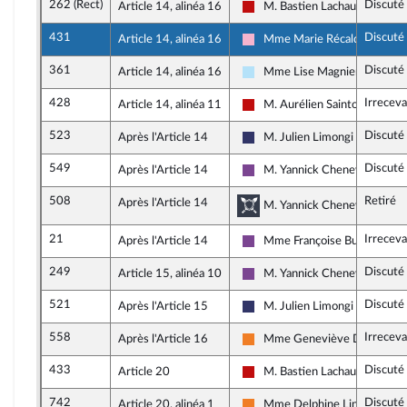
262 (Rect)
Discuté
Article 14, alinéa 16
M. Bastien Lachaud
La France insoumise - Nouvea
431
Discuté
Article 14, alinéa 16
Mme Marie Récalde
Socialistes et apparentés
361
Discuté
Article 14, alinéa 16
Mme Lise Magnier
Horizons & Indépendants
428
Irreceva
Article 14, alinéa 11
M. Aurélien Saintoul
La France insoumise - Nouvea
523
Discuté
Après l'Article 14
M. Julien Limongi
Rassemblement National
549
Discuté
Après l'Article 14
M. Yannick Chenevard
Ensemble pour la République
508
Retiré
Après l'Article 14
Commission de la déf
M. Yannick Chenevard, rappo
21
Irrecev
Après l'Article 14
Mme Françoise Buffet
Ensemble pour la République
249
Discuté
Article 15, alinéa 10
M. Yannick Chenevard
Ensemble pour la République
521
Discuté
Après l'Article 15
M. Julien Limongi
Rassemblement National
558
Irrecev
Après l'Article 16
Mme Geneviève Darrieuss
Les Démocrates
433
Discuté
Article 20
M. Bastien Lachaud
La France insoumise - Nouvea
742
Discuté
Article 20, alinéa 1
Mme Delphine Lingemann