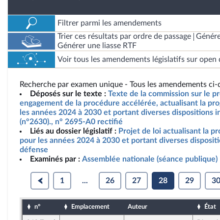
Filtrer parmi les amendements
Trier ces résultats par ordre de passage
Génére
Générer une liasse RTF
Voir tous les amendements législatifs sur open 
Recherche par examen unique - Tous les amendements ci-d
Déposés sur le texte :
Texte de la commission sur le pro
engagement de la procédure accélérée, actualisant la pro
les années 2024 à 2030 et portant diverses dispositions i
(n°2630)., n° 2695-A0 rectifié
Liés au dossier législatif :
Projet de loi actualisant la p
pour les années 2024 à 2030 et portant diverses dispositi
défense
Examinés par :
Assemblée nationale (séance publique)
1
...
26
27
28
29
3
n°
Emplacement
Auteur
État