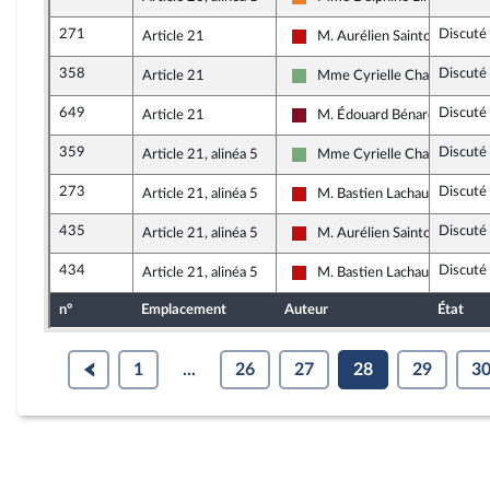
Les Démocrates
271
Discuté
Article 21
M. Aurélien Saintoul
La France insoumise - Nouvea
358
Discuté
Article 21
Mme Cyrielle Chatelain
Écologiste et Social
649
Discuté
Article 21
M. Édouard Bénard
Gauche Démocrate et Républi
359
Discuté
Article 21, alinéa 5
Mme Cyrielle Chatelain
Écologiste et Social
273
Discuté
Article 21, alinéa 5
M. Bastien Lachaud
La France insoumise - Nouvea
435
Discuté
Article 21, alinéa 5
M. Aurélien Saintoul
La France insoumise - Nouvea
434
Discuté
Article 21, alinéa 5
M. Bastien Lachaud
La France insoumise - Nouvea
n°
Emplacement
Auteur
État
1
...
26
27
28
29
3