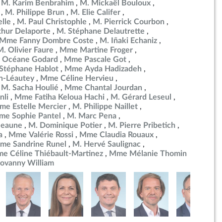
M. Karim Benbrahim
M. Mickaël Bouloux
M. Philippe Brun
M. Elie Califer
lle
M. Paul Christophle
M. Pierrick Courbon
thur Delaporte
M. Stéphane Delautrette
Mme Fanny Dombre Coste
M. Iñaki Echaniz
M. Olivier Faure
Mme Martine Froger
Océane Godard
Mme Pascale Got
Stéphane Hablot
Mme Ayda Hadizadeh
n-Léautey
Mme Céline Hervieu
M. Sacha Houlié
Mme Chantal Jourdan
nli
Mme Fatiha Keloua Hachi
M. Gérard Leseul
e Estelle Mercier
M. Philippe Naillet
e Sophie Pantel
M. Marc Pena
Beaune
M. Dominique Potier
M. Pierre Pribetich
a
Mme Valérie Rossi
Mme Claudia Rouaux
me Sandrine Runel
M. Hervé Saulignac
e Céline Thiébault-Martinez
Mme Mélanie Thomin
iovanny William