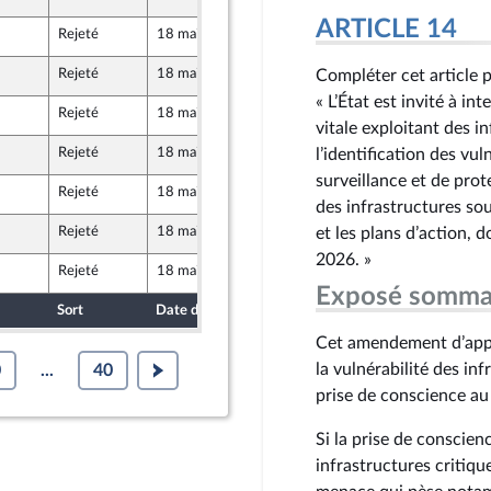
ARTICLE 14
Rejeté
18 mai 2026
29 avril 2026
u Front Populaire
Rejeté
18 mai 2026
29 avril 2026
Compléter cet article pa
« L’État est invité à i
Rejeté
18 mai 2026
29 avril 2026
caine
vitale exploitant des i
Rejeté
18 mai 2026
29 avril 2026
l’identification des vul
surveillance et de prot
Rejeté
18 mai 2026
29 avril 2026
u Front Populaire
des infrastructures sous
Rejeté
18 mai 2026
29 avril 2026
et les plans d’action, 
u Front Populaire
2026. »
Rejeté
18 mai 2026
29 avril 2026
u Front Populaire
Exposé somma
Sort
Date d'examen
Date de dépôt
Cet amendement d’appel
la vulnérabilité des in
0
...
40
prise de conscience au 
Si la prise de conscie
infrastructures critique