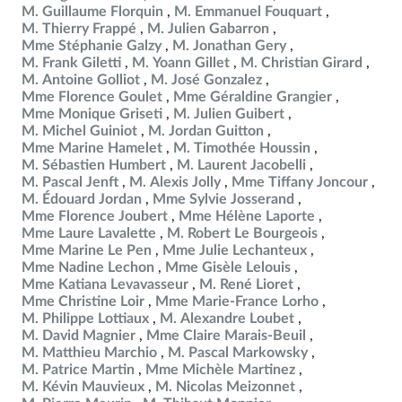
M. Guillaume Florquin
M. Emmanuel Fouquart
M. Thierry Frappé
M. Julien Gabarron
Mme Stéphanie Galzy
M. Jonathan Gery
M. Frank Giletti
M. Yoann Gillet
M. Christian Girard
M. Antoine Golliot
M. José Gonzalez
Mme Florence Goulet
Mme Géraldine Grangier
Mme Monique Griseti
M. Julien Guibert
M. Michel Guiniot
M. Jordan Guitton
Mme Marine Hamelet
M. Timothée Houssin
M. Sébastien Humbert
M. Laurent Jacobelli
M. Pascal Jenft
M. Alexis Jolly
Mme Tiffany Joncour
M. Édouard Jordan
Mme Sylvie Josserand
Mme Florence Joubert
Mme Hélène Laporte
Mme Laure Lavalette
M. Robert Le Bourgeois
Mme Marine Le Pen
Mme Julie Lechanteux
Mme Nadine Lechon
Mme Gisèle Lelouis
Mme Katiana Levavasseur
M. René Lioret
Mme Christine Loir
Mme Marie-France Lorho
M. Philippe Lottiaux
M. Alexandre Loubet
M. David Magnier
Mme Claire Marais-Beuil
M. Matthieu Marchio
M. Pascal Markowsky
M. Patrice Martin
Mme Michèle Martinez
M. Kévin Mauvieux
M. Nicolas Meizonnet