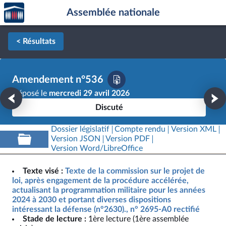
Accèder
Aller au contenu
Aller en bas de la page
Assemblée nationale
à la
page
d'accueil
< Résultats
Amendement n°536
Déposé le
mercredi 29 avril 2026
Discuté
Dossier législatif
Compte rendu
Version XML
Version JSON
Version PDF
Version Word/LibreOffice
Texte visé :
Texte de la commission sur le projet de
loi, après engagement de la procédure accélérée,
actualisant la programmation militaire pour les années
2024 à 2030 et portant diverses dispositions
intéressant la défense (n°2630)., n° 2695-A0 rectifié
Stade de lecture :
1ère lecture (1ère assemblée