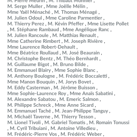
M. Pierre Meurin
M. Thibaut Monnier
M. Serge Muller
Mme Joëlle Mélin
Mme Yaël Ménaché
M. Thomas Ménagé
M. Julien Odoul
Mme Caroline Parmentier
M. Thierry Perez
M. Kévin Pfeffer
Mme Lisette Pollet
M. Stéphane Rambaud
Mme Angélique Ranc
M. Julien Rancoule
M. Matthias Renault
Mme Catherine Rimbert
M. Joseph Rivière
Mme Laurence Robert-Dehault
Mme Béatrice Roullaud
M. José Beaurain
M. Christophe Bentz
M. Théo Bernhardt
M. Guillaume Bigot
M. Bruno Bilde
M. Emmanuel Blairy
Mme Sophie Blanc
M. Anthony Boulogne
M. Frédéric Boccaletti
Mme Manon Bouquin
M. Jorys Bovet
M. Eddy Casterman
M. Jérôme Buisson
Mme Sophie-Laurence Roy
Mme Anaïs Sabatini
M. Alexandre Sabatou
M. Emeric Salmon
M. Philippe Schreck
Mme Anne Sicard
M. Emmanuel Taché
M. Jean-Philippe Tanguy
M. Michaël Taverne
M. Thierry Tesson
M. Lionel Tivoli
M. Gabriel Tomatis
M. Romain Tonussi
M. Cyril Tribuiani
M. Antoine Villedieu
M. Frédéric-Pierre Vos
M. Frédéric Weber