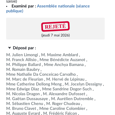
saisie)
Examiné par :
Assemblée nationale (séance
publique)
REJETÉ
(jeudi 7 mai 2026)
Déposé par :
M. Julien Limongi
M. Maxime Amblard
M. Franck Allisio
Mme Bénédicte Auzanot
M. Philippe Ballard
Mme Anchya Bamana
M. Romain Baubry
Mme Nathalie Da Conceicao Carvalho
M. Marc de Fleurian
M. Hervé de Lépinau
Mme Catherine Dellong Meng
M. Jocelyn Dessigny
Mme Edwige Diaz
Mme Sandrine Dogor-Such
M. Nicolas Dragon
M. Alexandre Dufosset
M. Gaëtan Dussausaye
M. Aurélien Dutremble
M. Sébastien Chenu
M. Roger Chudeau
M. Bruno Clavet
Mme Caroline Colombier
M. Auguste Evrard
M. Frédéric Falcon