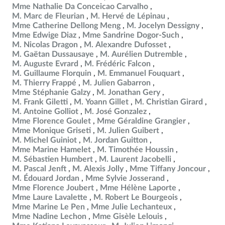
Mme Nathalie Da Conceicao Carvalho
M. Marc de Fleurian
M. Hervé de Lépinau
Mme Catherine Dellong Meng
M. Jocelyn Dessigny
Mme Edwige Diaz
Mme Sandrine Dogor-Such
M. Nicolas Dragon
M. Alexandre Dufosset
M. Gaëtan Dussausaye
M. Aurélien Dutremble
M. Auguste Evrard
M. Frédéric Falcon
M. Guillaume Florquin
M. Emmanuel Fouquart
M. Thierry Frappé
M. Julien Gabarron
Mme Stéphanie Galzy
M. Jonathan Gery
M. Frank Giletti
M. Yoann Gillet
M. Christian Girard
M. Antoine Golliot
M. José Gonzalez
Mme Florence Goulet
Mme Géraldine Grangier
Mme Monique Griseti
M. Julien Guibert
M. Michel Guiniot
M. Jordan Guitton
Mme Marine Hamelet
M. Timothée Houssin
M. Sébastien Humbert
M. Laurent Jacobelli
M. Pascal Jenft
M. Alexis Jolly
Mme Tiffany Joncour
M. Édouard Jordan
Mme Sylvie Josserand
Mme Florence Joubert
Mme Hélène Laporte
Mme Laure Lavalette
M. Robert Le Bourgeois
Mme Marine Le Pen
Mme Julie Lechanteux
Mme Nadine Lechon
Mme Gisèle Lelouis