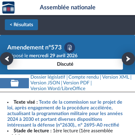
Accèder
Aller au contenu
Aller en bas de la page
Assemblée nationale
à la
page
d'accueil
< Résultats
Amendement n°573
Déposé le
mercredi 29 avril 2026
Discuté
Dossier législatif
Compte rendu
Version XML
Version JSON
Version PDF
Version Word/LibreOffice
Texte visé :
Texte de la commission sur le projet de
loi, après engagement de la procédure accélérée,
actualisant la programmation militaire pour les années
2024 à 2030 et portant diverses dispositions
intéressant la défense (n°2630)., n° 2695-A0 rectifié
Stade de lecture :
1ère lecture (1ère assemblée