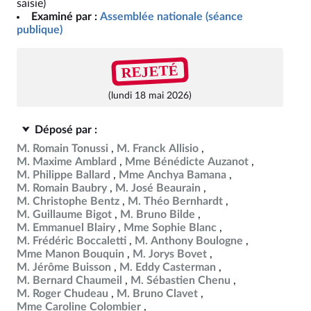
saisie)
Examiné par :
Assemblée nationale (séance
publique)
REJETÉ
(lundi 18 mai 2026)
Déposé par :
M. Romain Tonussi
M. Franck Allisio
M. Maxime Amblard
Mme Bénédicte Auzanot
M. Philippe Ballard
Mme Anchya Bamana
M. Romain Baubry
M. José Beaurain
M. Christophe Bentz
M. Théo Bernhardt
M. Guillaume Bigot
M. Bruno Bilde
M. Emmanuel Blairy
Mme Sophie Blanc
M. Frédéric Boccaletti
M. Anthony Boulogne
Mme Manon Bouquin
M. Jorys Bovet
M. Jérôme Buisson
M. Eddy Casterman
M. Bernard Chaumeil
M. Sébastien Chenu
M. Roger Chudeau
M. Bruno Clavet
Mme Caroline Colombier