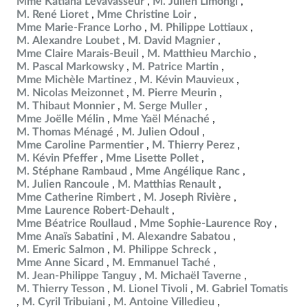
Mme Katiana Levavasseur
M. Julien Limongi
M. René Lioret
Mme Christine Loir
Mme Marie-France Lorho
M. Philippe Lottiaux
M. Alexandre Loubet
M. David Magnier
Mme Claire Marais-Beuil
M. Matthieu Marchio
M. Pascal Markowsky
M. Patrice Martin
Mme Michèle Martinez
M. Kévin Mauvieux
M. Nicolas Meizonnet
M. Pierre Meurin
M. Thibaut Monnier
M. Serge Muller
Mme Joëlle Mélin
Mme Yaël Ménaché
M. Thomas Ménagé
M. Julien Odoul
Mme Caroline Parmentier
M. Thierry Perez
M. Kévin Pfeffer
Mme Lisette Pollet
M. Stéphane Rambaud
Mme Angélique Ranc
M. Julien Rancoule
M. Matthias Renault
Mme Catherine Rimbert
M. Joseph Rivière
Mme Laurence Robert-Dehault
Mme Béatrice Roullaud
Mme Sophie-Laurence Roy
Mme Anaïs Sabatini
M. Alexandre Sabatou
M. Emeric Salmon
M. Philippe Schreck
Mme Anne Sicard
M. Emmanuel Taché
M. Jean-Philippe Tanguy
M. Michaël Taverne
M. Thierry Tesson
M. Lionel Tivoli
M. Gabriel Tomatis
M. Cyril Tribuiani
M. Antoine Villedieu