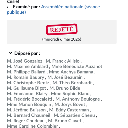
saisie)
Examiné par :
Assemblée nationale (séance
publique)
REJETÉ
(mercredi 6 mai 2026)
Déposé par :
M. José Gonzalez
M. Franck Allisio
M. Maxime Amblard
Mme Bénédicte Auzanot
M. Philippe Ballard
Mme Anchya Bamana
M. Romain Baubry
M. José Beaurain
M. Christophe Bentz
M. Théo Bernhardt
M. Guillaume Bigot
M. Bruno Bilde
M. Emmanuel Blairy
Mme Sophie Blanc
M. Frédéric Boccaletti
M. Anthony Boulogne
Mme Manon Bouquin
M. Jorys Bovet
M. Jérôme Buisson
M. Eddy Casterman
M. Bernard Chaumeil
M. Sébastien Chenu
M. Roger Chudeau
M. Bruno Clavet
Mme Caroline Colombier