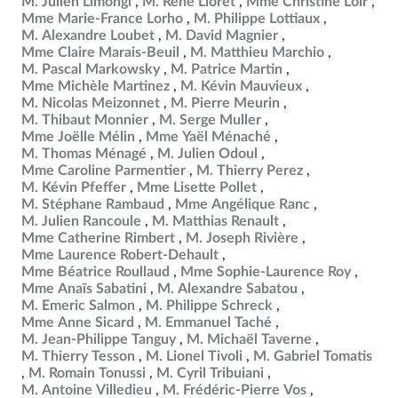
M. Julien Limongi
M. René Lioret
Mme Christine Loir
Mme Marie-France Lorho
M. Philippe Lottiaux
M. Alexandre Loubet
M. David Magnier
Mme Claire Marais-Beuil
M. Matthieu Marchio
M. Pascal Markowsky
M. Patrice Martin
Mme Michèle Martinez
M. Kévin Mauvieux
M. Nicolas Meizonnet
M. Pierre Meurin
M. Thibaut Monnier
M. Serge Muller
Mme Joëlle Mélin
Mme Yaël Ménaché
M. Thomas Ménagé
M. Julien Odoul
Mme Caroline Parmentier
M. Thierry Perez
M. Kévin Pfeffer
Mme Lisette Pollet
M. Stéphane Rambaud
Mme Angélique Ranc
M. Julien Rancoule
M. Matthias Renault
Mme Catherine Rimbert
M. Joseph Rivière
Mme Laurence Robert-Dehault
Mme Béatrice Roullaud
Mme Sophie-Laurence Roy
Mme Anaïs Sabatini
M. Alexandre Sabatou
M. Emeric Salmon
M. Philippe Schreck
Mme Anne Sicard
M. Emmanuel Taché
M. Jean-Philippe Tanguy
M. Michaël Taverne
M. Thierry Tesson
M. Lionel Tivoli
M. Gabriel Tomatis
M. Romain Tonussi
M. Cyril Tribuiani
M. Antoine Villedieu
M. Frédéric-Pierre Vos