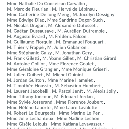
Mme Nathalie Da Conceicao Carvalho
M. Marc de Fleurian
M. Hervé de Lépinau
Mme Catherine Dellong Meng
M. Jocelyn Dessigny
Mme Edwige Diaz
Mme Sandrine Dogor-Such
M. Nicolas Dragon
M. Alexandre Dufosset
M. Gaëtan Dussausaye
M. Aurélien Dutremble
M. Auguste Evrard
M. Frédéric Falcon
M. Guillaume Florquin
M. Emmanuel Fouquart
M. Thierry Frappé
M. Julien Gabarron
Mme Stéphanie Galzy
M. Jonathan Gery
M. Frank Giletti
M. Yoann Gillet
M. Christian Girard
M. Antoine Golliot
Mme Florence Goulet
Mme Géraldine Grangier
Mme Monique Griseti
M. Julien Guibert
M. Michel Guiniot
M. Jordan Guitton
Mme Marine Hamelet
M. Timothée Houssin
M. Sébastien Humbert
M. Laurent Jacobelli
M. Pascal Jenft
M. Alexis Jolly
Mme Tiffany Joncour
M. Édouard Jordan
Mme Sylvie Josserand
Mme Florence Joubert
Mme Hélène Laporte
Mme Laure Lavalette
M. Robert Le Bourgeois
Mme Marine Le Pen
Mme Julie Lechanteux
Mme Nadine Lechon
Mme Gisèle Lelouis
Mme Katiana Levavasseur