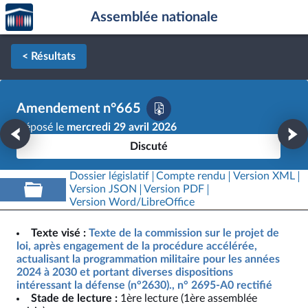
Accèder
Aller au contenu
Aller en bas de la page
Assemblée nationale
à la
page
d'accueil
< Résultats
Amendement n°665
Déposé le
mercredi 29 avril 2026
Discuté
Dossier législatif
Compte rendu
Version XML
Version JSON
Version PDF
Version Word/LibreOffice
Texte visé :
Texte de la commission sur le projet de
loi, après engagement de la procédure accélérée,
actualisant la programmation militaire pour les années
2024 à 2030 et portant diverses dispositions
intéressant la défense (n°2630)., n° 2695-A0 rectifié
Stade de lecture :
1ère lecture (1ère assemblée