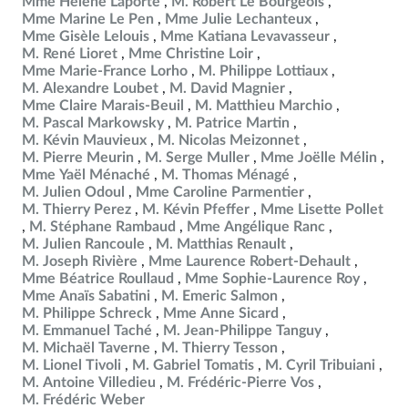
Mme Hélène Laporte
M. Robert Le Bourgeois
Mme Marine Le Pen
Mme Julie Lechanteux
Mme Gisèle Lelouis
Mme Katiana Levavasseur
M. René Lioret
Mme Christine Loir
Mme Marie-France Lorho
M. Philippe Lottiaux
M. Alexandre Loubet
M. David Magnier
Mme Claire Marais-Beuil
M. Matthieu Marchio
M. Pascal Markowsky
M. Patrice Martin
M. Kévin Mauvieux
M. Nicolas Meizonnet
M. Pierre Meurin
M. Serge Muller
Mme Joëlle Mélin
Mme Yaël Ménaché
M. Thomas Ménagé
M. Julien Odoul
Mme Caroline Parmentier
M. Thierry Perez
M. Kévin Pfeffer
Mme Lisette Pollet
M. Stéphane Rambaud
Mme Angélique Ranc
M. Julien Rancoule
M. Matthias Renault
M. Joseph Rivière
Mme Laurence Robert-Dehault
Mme Béatrice Roullaud
Mme Sophie-Laurence Roy
Mme Anaïs Sabatini
M. Emeric Salmon
M. Philippe Schreck
Mme Anne Sicard
M. Emmanuel Taché
M. Jean-Philippe Tanguy
M. Michaël Taverne
M. Thierry Tesson
M. Lionel Tivoli
M. Gabriel Tomatis
M. Cyril Tribuiani
M. Antoine Villedieu
M. Frédéric-Pierre Vos
M. Frédéric Weber