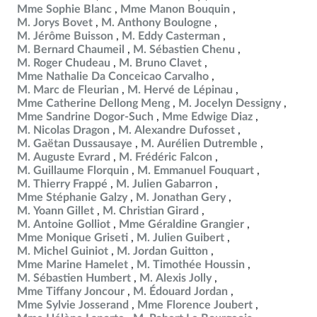
Mme Sophie Blanc
Mme Manon Bouquin
M. Jorys Bovet
M. Anthony Boulogne
M. Jérôme Buisson
M. Eddy Casterman
M. Bernard Chaumeil
M. Sébastien Chenu
M. Roger Chudeau
M. Bruno Clavet
Mme Nathalie Da Conceicao Carvalho
M. Marc de Fleurian
M. Hervé de Lépinau
Mme Catherine Dellong Meng
M. Jocelyn Dessigny
Mme Sandrine Dogor-Such
Mme Edwige Diaz
M. Nicolas Dragon
M. Alexandre Dufosset
M. Gaëtan Dussausaye
M. Aurélien Dutremble
M. Auguste Evrard
M. Frédéric Falcon
M. Guillaume Florquin
M. Emmanuel Fouquart
M. Thierry Frappé
M. Julien Gabarron
Mme Stéphanie Galzy
M. Jonathan Gery
M. Yoann Gillet
M. Christian Girard
M. Antoine Golliot
Mme Géraldine Grangier
Mme Monique Griseti
M. Julien Guibert
M. Michel Guiniot
M. Jordan Guitton
Mme Marine Hamelet
M. Timothée Houssin
M. Sébastien Humbert
M. Alexis Jolly
Mme Tiffany Joncour
M. Édouard Jordan
Mme Sylvie Josserand
Mme Florence Joubert