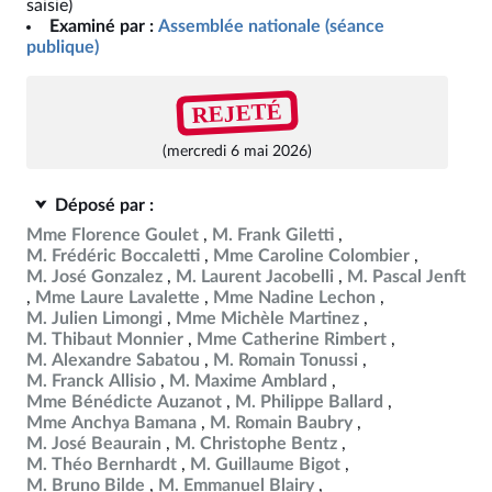
saisie)
Examiné par :
Assemblée nationale (séance
publique)
REJETÉ
(mercredi 6 mai 2026)
Déposé par :
Mme Florence Goulet
M. Frank Giletti
M. Frédéric Boccaletti
Mme Caroline Colombier
M. José Gonzalez
M. Laurent Jacobelli
M. Pascal Jenft
Mme Laure Lavalette
Mme Nadine Lechon
M. Julien Limongi
Mme Michèle Martinez
M. Thibaut Monnier
Mme Catherine Rimbert
M. Alexandre Sabatou
M. Romain Tonussi
M. Franck Allisio
M. Maxime Amblard
Mme Bénédicte Auzanot
M. Philippe Ballard
Mme Anchya Bamana
M. Romain Baubry
M. José Beaurain
M. Christophe Bentz
M. Théo Bernhardt
M. Guillaume Bigot
M. Bruno Bilde
M. Emmanuel Blairy