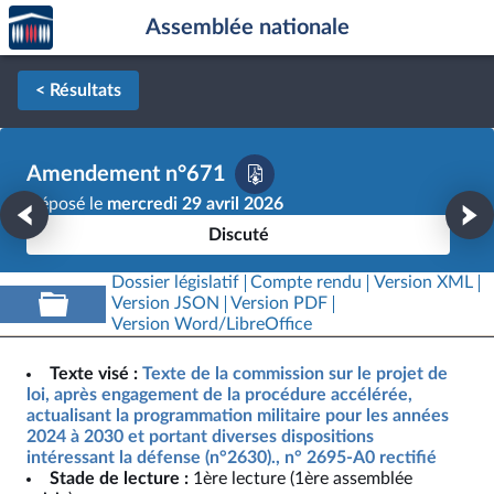
Accèder
Aller au contenu
Aller en bas de la page
Assemblée nationale
à la
page
d'accueil
< Résultats
Amendement n°671
Déposé le
mercredi 29 avril 2026
Discuté
Dossier législatif
Compte rendu
Version XML
Version JSON
Version PDF
Version Word/LibreOffice
Texte visé :
Texte de la commission sur le projet de
loi, après engagement de la procédure accélérée,
actualisant la programmation militaire pour les années
2024 à 2030 et portant diverses dispositions
intéressant la défense (n°2630)., n° 2695-A0 rectifié
Stade de lecture :
1ère lecture (1ère assemblée