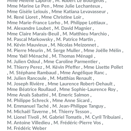
Mme Hélène Laporte
M. Robert Le Bourgeois
Mme Marine Le Pen
Mme Julie Lechanteux
Mme Gisèle Lelouis
Mme Katiana Levavasseur
M. René Lioret
Mme Christine Loir
Mme Marie-France Lorho
M. Philippe Lottiaux
M. Alexandre Loubet
M. David Magnier
Mme Claire Marais-Beuil
M. Matthieu Marchio
M. Pascal Markowsky
M. Patrice Martin
M. Kévin Mauvieux
M. Nicolas Meizonnet
M. Pierre Meurin
M. Serge Muller
Mme Joëlle Mélin
Mme Yaël Ménaché
M. Thomas Ménagé
M. Julien Odoul
Mme Caroline Parmentier
M. Thierry Perez
M. Kévin Pfeffer
Mme Lisette Pollet
M. Stéphane Rambaud
Mme Angélique Ranc
M. Julien Rancoule
M. Matthias Renault
M. Joseph Rivière
Mme Laurence Robert-Dehault
Mme Béatrice Roullaud
Mme Sophie-Laurence Roy
Mme Anaïs Sabatini
M. Emeric Salmon
M. Philippe Schreck
Mme Anne Sicard
M. Emmanuel Taché
M. Jean-Philippe Tanguy
M. Michaël Taverne
M. Thierry Tesson
M. Lionel Tivoli
M. Gabriel Tomatis
M. Cyril Tribuiani
M. Antoine Villedieu
M. Frédéric-Pierre Vos
M. Frédéric Weber