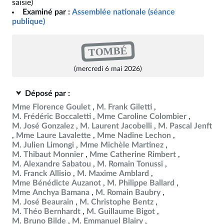
saisie)
Examiné par :
Assemblée nationale (séance
publique)
TOMBÉ
(mercredi 6 mai 2026)
Déposé par :
Mme Florence Goulet
M. Frank Giletti
M. Frédéric Boccaletti
Mme Caroline Colombier
M. José Gonzalez
M. Laurent Jacobelli
M. Pascal Jenft
Mme Laure Lavalette
Mme Nadine Lechon
M. Julien Limongi
Mme Michèle Martinez
M. Thibaut Monnier
Mme Catherine Rimbert
M. Alexandre Sabatou
M. Romain Tonussi
M. Franck Allisio
M. Maxime Amblard
Mme Bénédicte Auzanot
M. Philippe Ballard
Mme Anchya Bamana
M. Romain Baubry
M. José Beaurain
M. Christophe Bentz
M. Théo Bernhardt
M. Guillaume Bigot
M. Bruno Bilde
M. Emmanuel Blairy