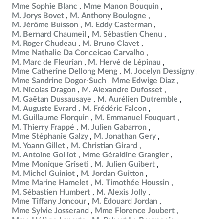
Mme Sophie Blanc
Mme Manon Bouquin
M. Jorys Bovet
M. Anthony Boulogne
M. Jérôme Buisson
M. Eddy Casterman
M. Bernard Chaumeil
M. Sébastien Chenu
M. Roger Chudeau
M. Bruno Clavet
Mme Nathalie Da Conceicao Carvalho
M. Marc de Fleurian
M. Hervé de Lépinau
Mme Catherine Dellong Meng
M. Jocelyn Dessigny
Mme Sandrine Dogor-Such
Mme Edwige Diaz
M. Nicolas Dragon
M. Alexandre Dufosset
M. Gaëtan Dussausaye
M. Aurélien Dutremble
M. Auguste Evrard
M. Frédéric Falcon
M. Guillaume Florquin
M. Emmanuel Fouquart
M. Thierry Frappé
M. Julien Gabarron
Mme Stéphanie Galzy
M. Jonathan Gery
M. Yoann Gillet
M. Christian Girard
M. Antoine Golliot
Mme Géraldine Grangier
Mme Monique Griseti
M. Julien Guibert
M. Michel Guiniot
M. Jordan Guitton
Mme Marine Hamelet
M. Timothée Houssin
M. Sébastien Humbert
M. Alexis Jolly
Mme Tiffany Joncour
M. Édouard Jordan
Mme Sylvie Josserand
Mme Florence Joubert