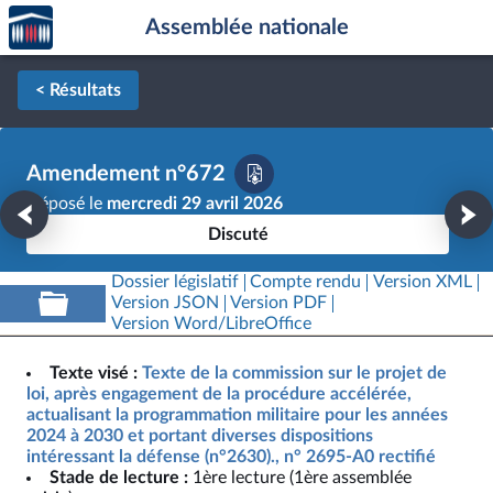
Accèder
Aller au contenu
Aller en bas de la page
Assemblée nationale
à la
page
d'accueil
< Résultats
Amendement n°672
Déposé le
mercredi 29 avril 2026
Discuté
Dossier législatif
Compte rendu
Version XML
Version JSON
Version PDF
Version Word/LibreOffice
Texte visé :
Texte de la commission sur le projet de
loi, après engagement de la procédure accélérée,
actualisant la programmation militaire pour les années
2024 à 2030 et portant diverses dispositions
intéressant la défense (n°2630)., n° 2695-A0 rectifié
Stade de lecture :
1ère lecture (1ère assemblée