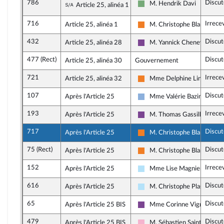
786
Discut
Sous-amendement de l'amendement n°
M. Hendrik Davi
Article 25, alinéa 1
Écologiste et Social
716
Irrece
Article 25, alinéa 1
M. Christophe Blanchet
Les Démocrates
432
Discut
Article 25, alinéa 28
M. Yannick Chenevard
Ensemble pour la Républiqu
477 (Rect)
Discut
Article 25, alinéa 30
Gouvernement
721
Irrece
Article 25, alinéa 32
Mme Delphine Lingemann
Les Démocrates
107
Discut
Après l'Article 25
Mme Valérie Bazin-Malgra
Droite Républicaine
193
Irrece
Après l'Article 25
M. Thomas Gassilloud
Ensemble pour la Républiqu
717
Discut
Après l'Article 25
M. Christophe Blanchet
Les Démocrates
75 (Rect)
Discut
Après l'Article 25
M. Christophe Blanchet
Les Démocrates
152
Irrece
Après l'Article 25
Mme Lise Magnier
Horizons & Indépendants
616
Discut
Après l'Article 25
M. Christophe Plassard
Horizons & Indépendants
65
Discut
Après l'Article 25 BIS
Mme Corinne Vignon
Ensemble pour la Républiqu
479
Discut
Après l'Article 25 BIS
M. Sébastien Saint-Pasteu