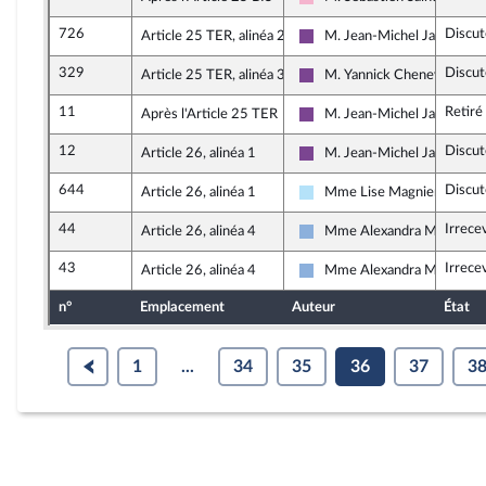
Socialistes et apparentés
726
Discut
Article 25 TER, alinéa 2
M. Jean-Michel Jacques
Ensemble pour la Républiqu
329
Discut
Article 25 TER, alinéa 3
M. Yannick Chenevard
Ensemble pour la Républiqu
11
Retiré
Après l'Article 25 TER
M. Jean-Michel Jacques
Ensemble pour la Républiqu
12
Discut
Article 26, alinéa 1
M. Jean-Michel Jacques
Ensemble pour la Républiqu
644
Discut
Article 26, alinéa 1
Mme Lise Magnier
Horizons & Indépendants
44
Irrece
Article 26, alinéa 4
Mme Alexandra Martin (Al
Droite Républicaine
43
Irrece
Article 26, alinéa 4
Mme Alexandra Martin (Al
Droite Républicaine
n°
Emplacement
Auteur
État
1
...
34
35
36
37
3