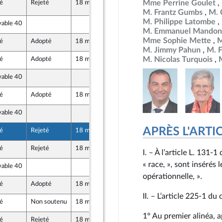
Mme Perrine Goulet
é
Rejeté
18 mai 2026
18 mai 2026
331 (2ème Rect)
M. Frantz Gumbs
M. C
M. Philippe Latombe
vable 40
29 avril 2026
M. Emmanuel Mandon
Mme Sophie Mette
M
é
Adopté
18 mai 2026
29 avril 2026
e
M. Jimmy Pahun
M. F
M. Nicolas Turquois
é
Adopté
18 mai 2026
29 avril 2026
vable 40
29 avril 2026
é
Adopté
18 mai 2026
29 avril 2026
s
vable 40
29 avril 2026
e
APRÈS L'ARTICLE
é
Rejeté
18 mai 2026
29 avril 2026
é
Rejeté
18 mai 2026
28 avril 2026
I. – À l’article L. 131‑
« race, », sont insérés 
vable 40
29 avril 2026
opérationnelle, ».
é
Adopté
18 mai 2026
29 avril 2026
II. – L’article 225‑1 du
é
Non soutenu
18 mai 2026
28 avril 2026
e
1° Au premier alinéa, ap
é
Rejeté
18 mai 2026
29 avril 2026
r