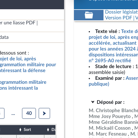
Dossier législat
Version PDF
V
r une liasse PDF
Texte visé :
Texte d
data
projet de loi, après e
accélérée, actualisant
pour les années 2024 
essous sont :
dispositions intéressan
jet de loi, après
n° 2695-A0 rectifié
grammation militaire pour
Stade de lecture :
1
ntéressant la défense
assemblée saisie)
Examiné par :
Assem
rogrammation militaire
publique)
ons intéressant la
Déposé par :
M. Christophe Blanch
8
...
40
Mme Josy Poueyto
M
Mme Géraldine Banni
M. Mickaël Cosson
M
t
Sort
Date d'examen
Date de dépôt
M. Marc Fesneau
M. 