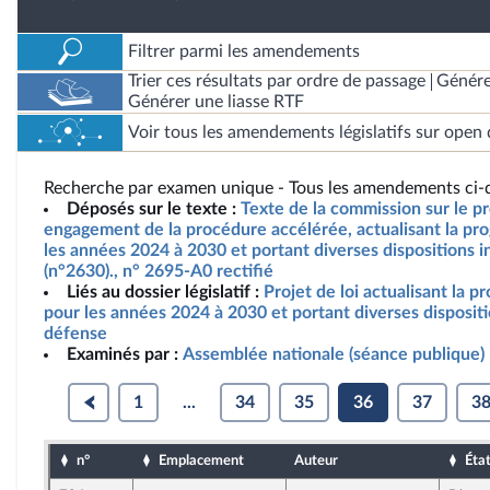
Filtrer parmi les amendements
Trier ces résultats par ordre de passage
Génére
Générer une liasse RTF
Voir tous les amendements législatifs sur open 
Recherche par examen unique - Tous les amendements ci-d
Déposés sur le texte :
Texte de la commission sur le pro
engagement de la procédure accélérée, actualisant la pro
les années 2024 à 2030 et portant diverses dispositions i
(n°2630)., n° 2695-A0 rectifié
Liés au dossier législatif :
Projet de loi actualisant la p
pour les années 2024 à 2030 et portant diverses dispositi
défense
Examinés par :
Assemblée nationale (séance publique)
1
...
34
35
36
37
3
n°
Emplacement
Auteur
Éta