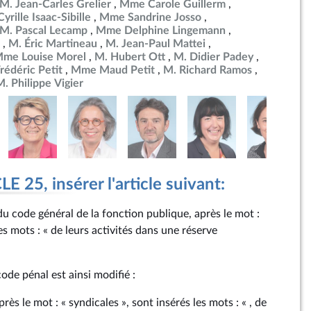
M. Jean-Carles Grelier
Mme Carole Guillerm
yrille Isaac-Sibille
Mme Sandrine Josso
M. Pascal Lecamp
Mme Delphine Lingemann
M. Éric Martineau
M. Jean-Paul Mattei
me Louise Morel
M. Hubert Ott
M. Didier Padey
rédéric Petit
Mme Maud Petit
M. Richard Ramos
M. Philippe Vigier
 25, insérer l'article suivant:
1 du code général de la fonction publique, après le mot :
les mots : « de leurs activités dans une réserve
 code pénal est ainsi modifié :
rès le mot : « syndicales », sont insérés les mots : « , de