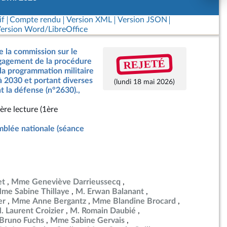
if
Compte rendu
Version XML
Version JSON
ersion Word/LibreOffice
e la commission sur le
REJETÉ
ngagement de la procédure
 la programmation militaire
à 2030 et portant diverses
(lundi 18 mai 2026)
t la défense (n°2630).,
ère lecture (1ère
blée nationale (séance
et
Mme Geneviève Darrieussecq
me Sabine Thillaye
M. Erwan Balanant
er
Mme Anne Bergantz
Mme Blandine Brocard
. Laurent Croizier
M. Romain Daubié
Bruno Fuchs
Mme Sabine Gervais