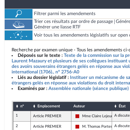
Filtrer parmi les amendements
Trier ces résultats par ordre de passage
Génére
Générer une liasse RTF
Voir tous les amendements législatifs sur open 
Recherche par examen unique - Tous les amendements ci-d
Déposés sur le texte :
Texte de la commission sur la pr
Laurent Mazaury et plusieurs de ses collègues instituant
des avoirs souverains étrangers gelés en réponse aux viol
international (1706)., n° 2756-A0
Liés au dossier législatif :
Instituer un mécanisme de sa
étrangers gelés en réponse aux violations du droit interna
Examinés par :
Assemblée nationale (séance publique)
n°
Emplacement
Auteur
État
1
A discute
Article PREMIER
Mme Claire Lejeune
La France insoumise - Nouveau
2
A discute
Article PREMIER
M. Thomas Portes
La France insoumise - Nouveau