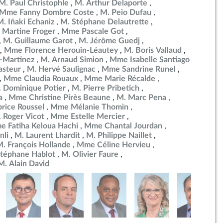
M. Paul Christophle
M. Arthur Delaporte
Mme Fanny Dombre Coste
M. Peio Dufau
M. Iñaki Echaniz
M. Stéphane Delautrette
Martine Froger
Mme Pascale Got
M. Guillaume Garot
M. Jérôme Guedj
Mme Florence Herouin-Léautey
M. Boris Vallaud
-Martinez
M. Arnaud Simion
Mme Isabelle Santiago
asteur
M. Hervé Saulignac
Mme Sandrine Runel
Mme Claudia Rouaux
Mme Marie Récalde
 Dominique Potier
M. Pierre Pribetich
a
Mme Christine Pirès Beaune
M. Marc Pena
brice Roussel
Mme Mélanie Thomin
 Roger Vicot
Mme Estelle Mercier
 Fatiha Keloua Hachi
Mme Chantal Jourdan
nli
M. Laurent Lhardit
M. Philippe Naillet
. François Hollande
Mme Céline Hervieu
téphane Hablot
M. Olivier Faure
M. Alain David