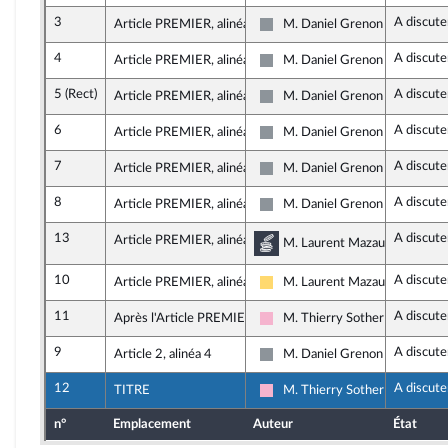
3
A discute
Article PREMIER, alinéa 2
M. Daniel Grenon
Non inscrit
4
A discute
Article PREMIER, alinéa 3
M. Daniel Grenon
Non inscrit
5 (Rect)
A discute
Article PREMIER, alinéa 11
M. Daniel Grenon
Non inscrit
6
A discute
Article PREMIER, alinéa 9
M. Daniel Grenon
Non inscrit
7
A discute
Article PREMIER, alinéa 10
M. Daniel Grenon
Non inscrit
8
A discute
Article PREMIER, alinéa 10
M. Daniel Grenon
Non inscrit
13
A discute
Article PREMIER, alinéa 10
Commission des financ
M. Laurent Mazaury, rapporte
10
A discute
Article PREMIER, alinéa 11
M. Laurent Mazaury
Libertés, Indépendants, Outre-
11
A discute
Après l'Article PREMIER
M. Thierry Sother
Socialistes et apparentés
9
A discute
Article 2, alinéa 4
M. Daniel Grenon
Non inscrit
12
A discute
TITRE
M. Thierry Sother
Socialistes et apparentés
n°
Emplacement
Auteur
État