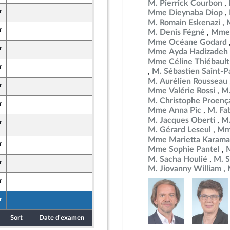
M. Pierrick Courbon
r
7 mai 2026
Mme Dieynaba Diop
M. Romain Eskenazi
r
7 mai 2026
M. Denis Fégné
Mme 
Mme Océane Godard
r
7 mai 2026
Mme Ayda Hadizadeh
Mme Céline Thiébault
r
7 mai 2026
M. Sébastien Saint-P
M. Aurélien Rousseau
r
7 mai 2026
Mme Valérie Rossi
M.
M. Christophe Proenç
r
7 mai 2026
Mme Anna Pic
M. Fa
M. Jacques Oberti
M.
r
12 mai 2026
es, de l'économie générale et du contrôle budgétaire
ur de la commission des finances
M. Gérard Leseul
Mme
Mme Marietta Karama
r
7 mai 2026
Mme Sophie Pantel
M
mer et Territoires
M. Sacha Houlié
M. S
r
11 mai 2026
M. Jiovanny William
r
7 mai 2026
r
11 mai 2026
Sort
Date d'examen
Date de dépôt