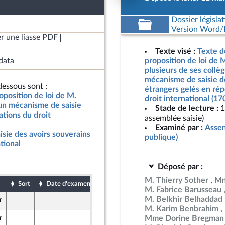
Dossier législat
Version Word/L
r une liasse PDF
Texte visé :
Texte d
data
proposition de loi de 
plusieurs de ses collèg
mécanisme de saisie d
essous sont :
étrangers gelés en rép
oposition de loi de M.
droit international (17
 un mécanisme de saisie
Stade de lecture :
1
ations du droit
assemblée saisie)
Examiné par :
Assem
isie des avoirs souverains
publique)
tional
Déposé par :
M. Thierry Sother
Mm
Sort
Date d'examen
Date de dépôt
M. Fabrice Barusseau
M. Belkhir Belhaddad
r
7 mai 2026
 Front Populaire
M. Karim Benbrahim
Mme Dorine Bregman
r
7 mai 2026
 Front Populaire