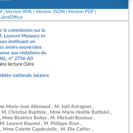
if
Version XML
Version JSON
Version PDF
ibreOffice
e la commission sur la
M. Laurent Mazaury et
ues instituant un
es avoirs souverains
onse aux violations du
06)., n° 2756-A0
ère lecture (1ère
blée nationale (séance
e Marie-José Allemand
M. Joël Aviragnet
M. Christian Baptiste
Mme Marie-Noëlle Battistel
Mme Béatrice Bellay
M. Mickaël Bouloux
M. Laurent Baumel
M. Philippe Brun
Mme Colette Capdevielle
M. Elie Califer