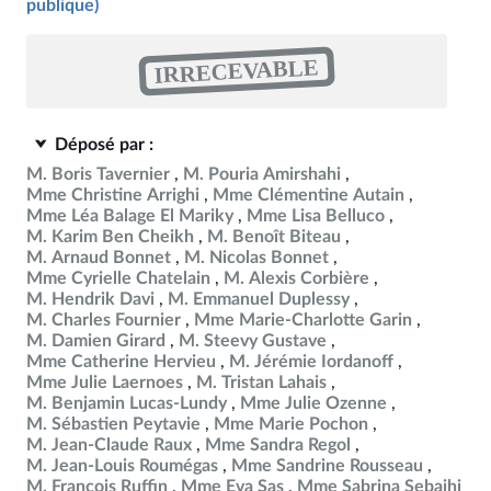
publique)
IRRECEVABLE
Déposé par :
M. Boris Tavernier
M. Pouria Amirshahi
Mme Christine Arrighi
Mme Clémentine Autain
Mme Léa Balage El Mariky
Mme Lisa Belluco
M. Karim Ben Cheikh
M. Benoît Biteau
M. Arnaud Bonnet
M. Nicolas Bonnet
Mme Cyrielle Chatelain
M. Alexis Corbière
M. Hendrik Davi
M. Emmanuel Duplessy
M. Charles Fournier
Mme Marie-Charlotte Garin
M. Damien Girard
M. Steevy Gustave
Mme Catherine Hervieu
M. Jérémie Iordanoff
Mme Julie Laernoes
M. Tristan Lahais
M. Benjamin Lucas-Lundy
Mme Julie Ozenne
M. Sébastien Peytavie
Mme Marie Pochon
M. Jean-Claude Raux
Mme Sandra Regol
M. Jean-Louis Roumégas
Mme Sandrine Rousseau
M. François Ruffin
Mme Eva Sas
Mme Sabrina Sebaihi