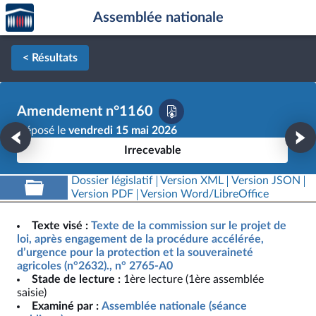
Accèder
Aller au contenu
Aller en bas de la page
Assemblée nationale
à la
page
d'accueil
< Résultats
Amendement n°1160
Déposé le
vendredi 15 mai 2026
Irrecevable
Dossier législatif
Version XML
Version JSON
Version PDF
Version Word/LibreOffice
Texte visé :
Texte de la commission sur le projet de
loi, après engagement de la procédure accélérée,
d’urgence pour la protection et la souveraineté
agricoles (n°2632)., n° 2765-A0
Stade de lecture :
1ère lecture (1ère assemblée
saisie)
Examiné par :
Assemblée nationale (séance