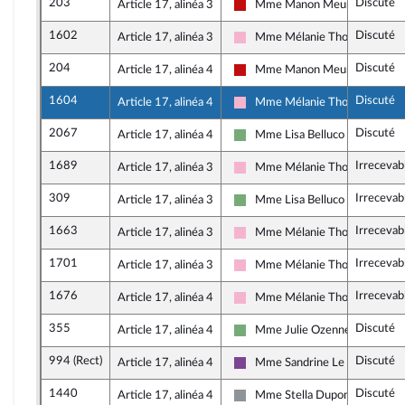
203
Discuté
Article 17, alinéa 3
Mme Manon Meunier
La France insoumise - Nouveau 
1602
Discuté
Article 17, alinéa 3
Mme Mélanie Thomin
Socialistes et apparentés
204
Discuté
Article 17, alinéa 4
Mme Manon Meunier
La France insoumise - Nouveau 
1604
Discuté
Article 17, alinéa 4
Mme Mélanie Thomin
Socialistes et apparentés
2067
Discuté
Article 17, alinéa 4
Mme Lisa Belluco
Écologiste et Social
1689
Irrecevab
Article 17, alinéa 3
Mme Mélanie Thomin
Socialistes et apparentés
309
Irrecevab
Article 17, alinéa 3
Mme Lisa Belluco
Écologiste et Social
1663
Irrecevab
Article 17, alinéa 3
Mme Mélanie Thomin
Socialistes et apparentés
1701
Irrecevab
Article 17, alinéa 3
Mme Mélanie Thomin
Socialistes et apparentés
1676
Irrecevab
Article 17, alinéa 4
Mme Mélanie Thomin
Socialistes et apparentés
355
Discuté
Article 17, alinéa 4
Mme Julie Ozenne
Écologiste et Social
994 (Rect)
Discuté
Article 17, alinéa 4
Mme Sandrine Le Feur
Ensemble pour la République
1440
Discuté
Article 17, alinéa 4
Mme Stella Dupont
Non inscrit