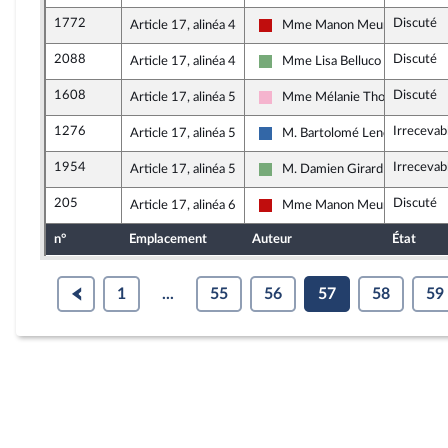
1772
Discuté
Article 17, alinéa 4
Mme Manon Meunier
La France insoumise - Nouveau 
2088
Discuté
Article 17, alinéa 4
Mme Lisa Belluco
Écologiste et Social
1608
Discuté
Article 17, alinéa 5
Mme Mélanie Thomin
Socialistes et apparentés
1276
Irrecevab
Article 17, alinéa 5
M. Bartolomé Lenoir
Union des droites pour la Répu
1954
Irrecevab
Article 17, alinéa 5
M. Damien Girard
Écologiste et Social
205
Discuté
Article 17, alinéa 6
Mme Manon Meunier
La France insoumise - Nouveau 
n°
Emplacement
Auteur
État
1
...
55
56
57
58
59