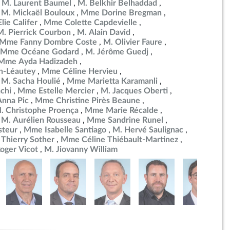
M. Laurent Baumel
M. Belkhir Belhaddad
M. Mickaël Bouloux
Mme Dorine Bregman
lie Califer
Mme Colette Capdevielle
M. Pierrick Courbon
M. Alain David
Mme Fanny Dombre Coste
M. Olivier Faure
Mme Océane Godard
M. Jérôme Guedj
Mme Ayda Hadizadeh
n-Léautey
Mme Céline Hervieu
M. Sacha Houlié
Mme Marietta Karamanli
chi
Mme Estelle Mercier
M. Jacques Oberti
nna Pic
Mme Christine Pirès Beaune
. Christophe Proença
Mme Marie Récalde
M. Aurélien Rousseau
Mme Sandrine Runel
steur
Mme Isabelle Santiago
M. Hervé Saulignac
 Thierry Sother
Mme Céline Thiébault-Martinez
oger Vicot
M. Jiovanny William