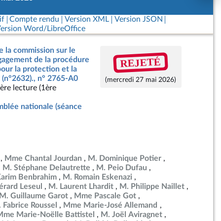
if
Compte rendu
Version XML
Version JSON
ersion Word/LibreOffice
e la commission sur le
REJETÉ
ngagement de la procédure
our la protection et la
 (n°2632)., n° 2765-A0
(mercredi 27 mai 2026)
ère lecture (1ère
blée nationale (séance
Mme Chantal Jourdan
M. Dominique Potier
M. Stéphane Delautrette
M. Peio Dufau
Karim Benbrahim
M. Romain Eskenazi
érard Leseul
M. Laurent Lhardit
M. Philippe Naillet
M. Guillaume Garot
Mme Pascale Got
 Fabrice Roussel
Mme Marie-José Allemand
me Marie-Noëlle Battistel
M. Joël Aviragnet