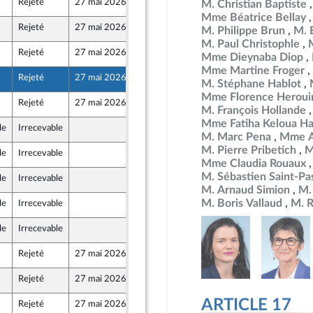
Rejeté
27 mai 2026
12 mai 2026
M. Christian Baptiste
Front Populaire
Mme Béatrice Bellay
Rejeté
27 mai 2026
15 mai 2026
M. Philippe Brun
M. E
M. Paul Christophle
Rejeté
27 mai 2026
12 mai 2026
Mme Dieynaba Diop
Front Populaire
Mme Martine Froger
Rejeté
27 mai 2026
15 mai 2026
M. Stéphane Hablot
Mme Florence Heroui
Rejeté
27 mai 2026
15 mai 2026
M. François Hollande
Mme Fatiha Keloua Ha
le
Irrecevable
15 mai 2026
M. Marc Pena
Mme A
M. Pierre Pribetich
M
le
Irrecevable
12 mai 2026
Mme Claudia Rouaux
M. Sébastien Saint-Pa
le
Irrecevable
15 mai 2026
M. Arnaud Simion
M.
M. Boris Vallaud
M. R
le
Irrecevable
15 mai 2026
le
Irrecevable
15 mai 2026
Rejeté
27 mai 2026
13 mai 2026
Rejeté
27 mai 2026
15 mai 2026
ARTICLE 17
Rejeté
27 mai 2026
15 mai 2026