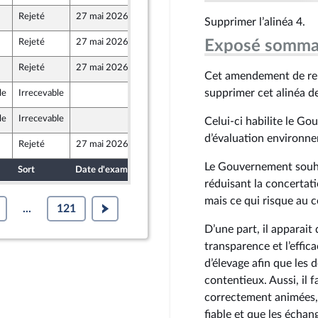
Rejeté
27 mai 2026
15 mai 2026
Supprimer l’alinéa 4.
Front Populaire
Rejeté
27 mai 2026
15 mai 2026
Exposé somma
Rejeté
27 mai 2026
15 mai 2026
Cet amendement de repl
supprimer cet alinéa de 
le
Irrecevable
15 mai 2026
blique
le
Irrecevable
15 mai 2026
Celui-ci habilite le G
d’évaluation environne
Rejeté
27 mai 2026
12 mai 2026
Front Populaire
Le Gouvernement souhai
Sort
Date d'examen
Date de dépôt
réduisant la concertati
mais ce qui risque au c
...
121
D’une part, il apparait 
transparence et l’effic
d’élevage afin que les 
contentieux. Aussi, il 
correctement animées, 
fiable et que les écha