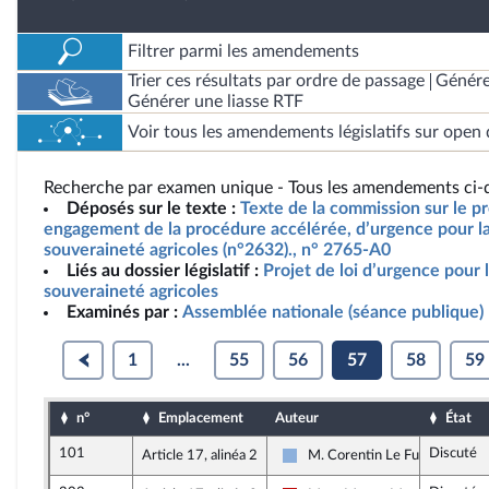
Filtrer parmi les amendements
Trier ces résultats par ordre de passage
Génére
Générer une liasse RTF
Voir tous les amendements législatifs sur open 
Recherche par examen unique - Tous les amendements ci-d
Déposés sur le texte :
Texte de la commission sur le pro
engagement de la procédure accélérée, d’urgence pour la 
souveraineté agricoles (n°2632)., n° 2765-A0
Liés au dossier législatif :
Projet de loi d’urgence pour l
souveraineté agricoles
Examinés par :
Assemblée nationale (séance publique)
1
...
55
56
57
58
59
n°
Emplacement
Auteur
État
101
Discuté
Article 17, alinéa 2
M. Corentin Le Fur
Droite Républicaine