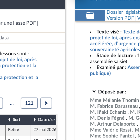
Dossier législat
Version PDF
V
r une liasse PDF
Texte visé :
Texte d
data
projet de loi, après e
accélérée, d’urgence p
souveraineté agricoles
essous sont :
Stade de lecture :
1
jet de loi, après
assemblée saisie)
protection et la
Examiné par :
Assem
publique)
a protection et la
Déposé par :
Mme Mélanie Thomin
...
121
M. Fabrice Barusseau
M. Iñaki Echaniz
M. 
M. Denis Fégné
M. G
Sort
Date d'examen
Date de dépôt
M. Arthur Delaporte
Mme Valérie Rossi
M.
Retiré
27 mai 2026
11 mai 2026
Mme Sophie Pantel
M