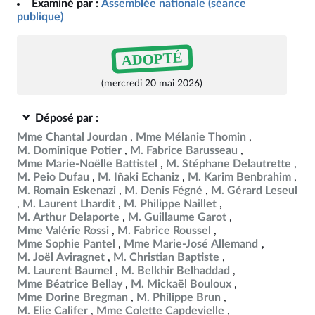
Examiné par :
Assemblée nationale (séance
publique)
ADOPTÉ
(mercredi 20 mai 2026)
Déposé par :
Mme Chantal Jourdan
Mme Mélanie Thomin
M. Dominique Potier
M. Fabrice Barusseau
Mme Marie-Noëlle Battistel
M. Stéphane Delautrette
M. Peio Dufau
M. Iñaki Echaniz
M. Karim Benbrahim
M. Romain Eskenazi
M. Denis Fégné
M. Gérard Leseul
M. Laurent Lhardit
M. Philippe Naillet
M. Arthur Delaporte
M. Guillaume Garot
Mme Valérie Rossi
M. Fabrice Roussel
Mme Sophie Pantel
Mme Marie-José Allemand
M. Joël Aviragnet
M. Christian Baptiste
M. Laurent Baumel
M. Belkhir Belhaddad
Mme Béatrice Bellay
M. Mickaël Bouloux
Mme Dorine Bregman
M. Philippe Brun
M. Elie Califer
Mme Colette Capdevielle