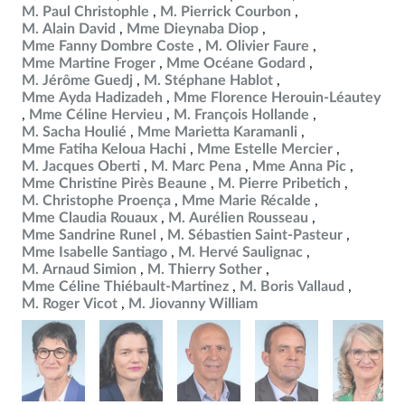
M. Paul Christophle
M. Pierrick Courbon
M. Alain David
Mme Dieynaba Diop
Mme Fanny Dombre Coste
M. Olivier Faure
Mme Martine Froger
Mme Océane Godard
M. Jérôme Guedj
M. Stéphane Hablot
Mme Ayda Hadizadeh
Mme Florence Herouin-Léautey
Mme Céline Hervieu
M. François Hollande
M. Sacha Houlié
Mme Marietta Karamanli
Mme Fatiha Keloua Hachi
Mme Estelle Mercier
M. Jacques Oberti
M. Marc Pena
Mme Anna Pic
Mme Christine Pirès Beaune
M. Pierre Pribetich
M. Christophe Proença
Mme Marie Récalde
Mme Claudia Rouaux
M. Aurélien Rousseau
Mme Sandrine Runel
M. Sébastien Saint-Pasteur
Mme Isabelle Santiago
M. Hervé Saulignac
M. Arnaud Simion
M. Thierry Sother
Mme Céline Thiébault-Martinez
M. Boris Vallaud
M. Roger Vicot
M. Jiovanny William