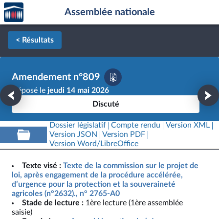
Accèder
Aller au contenu
Aller en bas de la page
Assemblée nationale
à la
page
d'accueil
< Résultats
Amendement n°809
Déposé le
jeudi 14 mai 2026
Discuté
Dossier législatif
Compte rendu
Version XML
Version JSON
Version PDF
Version Word/LibreOffice
Texte visé :
Texte de la commission sur le projet de
loi, après engagement de la procédure accélérée,
d’urgence pour la protection et la souveraineté
agricoles (n°2632)., n° 2765-A0
Stade de lecture :
1ère lecture (1ère assemblée
saisie)