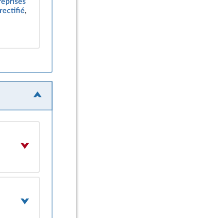
reprises
rectifié
,