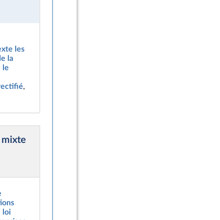
e
exte les
e la
 le
rectifié
,
 mixte
e
tions
 loi