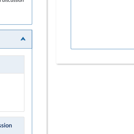
n discussion
ssion