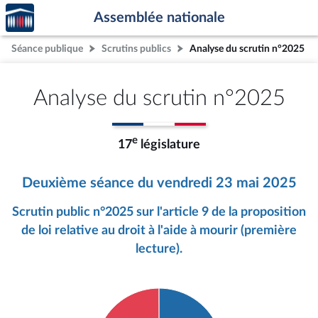
Accèder
Aller au contenu
Aller en bas de la page
Assemblée nationale
à la
page
Séance publique
Scrutins publics
Analyse du scrutin n°2025
d'accueil
Analyse du scrutin n°2025
e
17
législature
Deuxième séance du vendredi 23 mai 2025
Scrutin public n°2025 sur l'article 9 de la proposition
de loi relative au droit à l'aide à mourir (première
lecture).