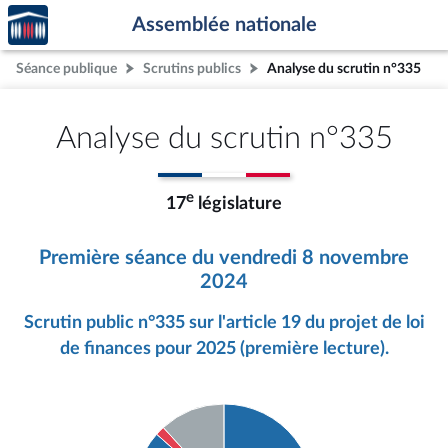
Accèder
Aller au contenu
Aller en bas de la page
Assemblée nationale
à la
page
Séance publique
Scrutins publics
Analyse du scrutin n°335
d'accueil
Analyse du scrutin n°335
e
17
législature
Première séance du vendredi 8 novembre
2024
Scrutin public n°335 sur l'article 19 du projet de loi
de finances pour 2025 (première lecture).