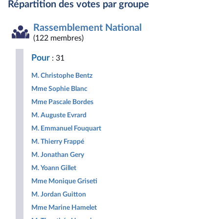
Répartition des votes par groupe
du
du
du
National
pour
France
et
Républicaine
et
Démocrates
&
Indépend
groupe
groupe
groupe
la
insoumise
apparentés
Social
Indépendants
Outre-
Gauche
Union
Députés
République
-
mer
Rassemblement National
Démocrate
des
non
Nouveau
et
et
droites
inscrits
Front
Territoir
(122 membres)
Républicaine
pour
Populaire
la
Pour
: 31
République
M. Christophe Bentz
Mme Sophie Blanc
Mme Pascale Bordes
M. Auguste Evrard
M. Emmanuel Fouquart
M. Thierry Frappé
M. Jonathan Gery
M. Yoann Gillet
Mme Monique Griseti
M. Jordan Guitton
Mme Marine Hamelet