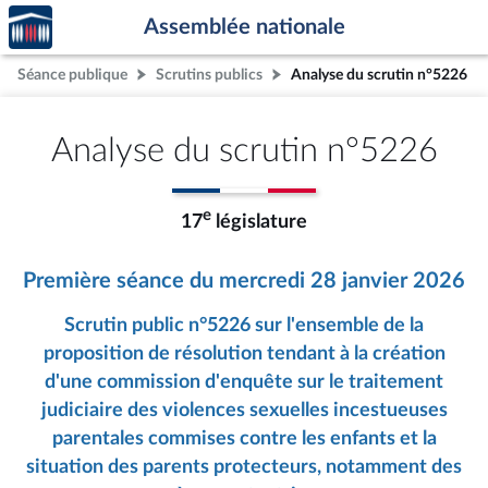
Accèder
Aller au contenu
Aller en bas de la page
Assemblée nationale
à la
page
Séance publique
Scrutins publics
Analyse du scrutin n°5226
d'accueil
Analyse du scrutin n°5226
e
17
législature
Première séance du mercredi 28 janvier 2026
Scrutin public n°5226 sur l'ensemble de la
proposition de résolution tendant à la création
d'une commission d'enquête sur le traitement
judiciaire des violences sexuelles incestueuses
parentales commises contre les enfants et la
situation des parents protecteurs, notamment des