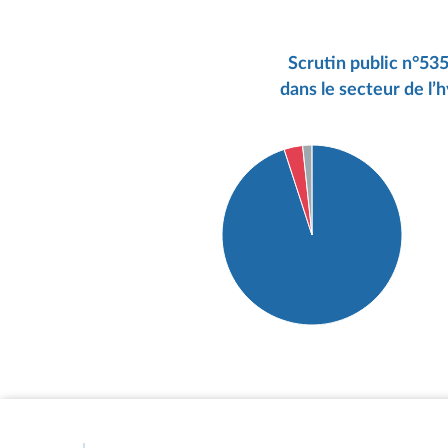
Scrutin public n°5353
dans le secteur de l’
Détail du diagramme :
Pour : 57 députés
Contre : 2 députés
Abstention : 1 députés