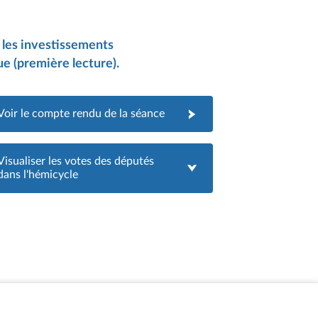
er les investissements
ue (première lecture).
Voir le compte rendu de la séance
Visualiser les votes des députés
dans l'hémicycle