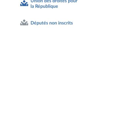
Union des droites pour
la République
Députés non inscrits