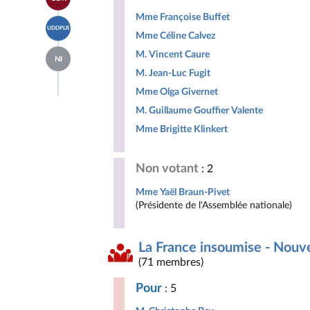
à la
groupe
Indépendants
page
Libertés,
Mme Françoise Buffet
Accéder
du
Indépendants,
UDDPLR
à la
groupe
Mme Céline Calvez
Outre-
page
Gauche
mer
Accéder
M. Vincent Caure
du
Démocrate
et
NI
à la
groupe
et
Territoires
M. Jean-Luc Fugit
page
Union
Républicaine
du
des
Mme Olga Givernet
groupe
droites
Députés
pour
M. Guillaume Gouffier Valente
non
la
Mme Brigitte Klinkert
inscrits
République
Non votant
: 2
Mme Yaël Braun-Pivet
(Présidente de l'Assemblée nationale)
La France insoumise - Nouv
(71 membres)
Pour
: 5