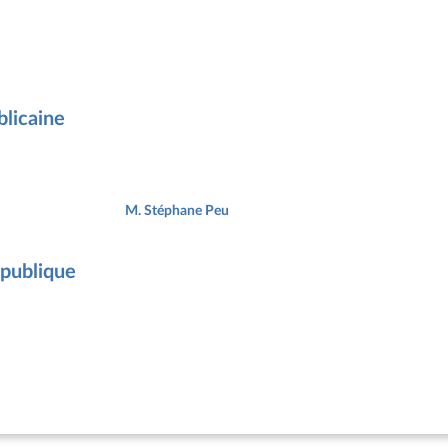
licaine
M. Stéphane Peu
épublique