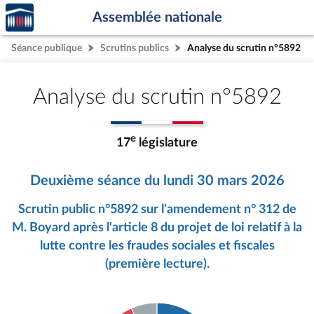
Accèder
Aller au contenu
Aller en bas de la page
Assemblée nationale
à la
page
Séance publique
Scrutins publics
Analyse du scrutin n°5892
d'accueil
Analyse du scrutin n°5892
e
17
législature
Deuxième séance du lundi 30 mars 2026
Scrutin public n°5892 sur l'amendement n° 312 de
M. Boyard après l'article 8 du projet de loi relatif à la
lutte contre les fraudes sociales et fiscales
(première lecture).