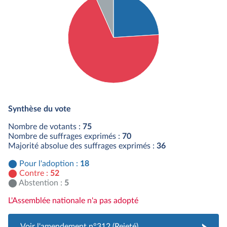
Détail du diagramme :
Pour : 18 députés
Synthèse du vote
Contre : 52 députés
Abstention : 5 députés
Nombre de votants :
75
Nombre de suffrages exprimés :
70
Majorité absolue des suffrages exprimés :
36
Pour l'adoption :
18
Contre :
52
Abstention :
5
L'Assemblée nationale n'a pas adopté
Voir l'amendement n°312 (Rejeté)