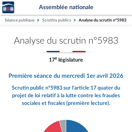
Accèder
Aller au contenu
Aller en bas de la page
Assemblée nationale
à la
page
Séance publique
Scrutins publics
Analyse du scrutin n°5983
d'accueil
Analyse du scrutin n°5983
e
17
législature
Première séance du mercredi 1er avril 2026
Scrutin public n°5983 sur l'article 17 quater du
projet de loi relatif à la lutte contre les fraudes
sociales et fiscales (première lecture).