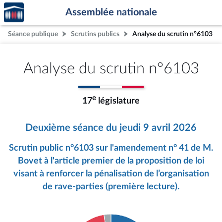
Accèder
Aller au contenu
Aller en bas de la page
Assemblée nationale
à la
page
Séance publique
Scrutins publics
Analyse du scrutin n°6103
d'accueil
Analyse du scrutin n°6103
e
17
législature
Deuxième séance du jeudi 9 avril 2026
Scrutin public n°6103 sur l'amendement n° 41 de M.
Bovet à l'article premier de la proposition de loi
visant à renforcer la pénalisation de l’organisation
de rave-parties (première lecture).