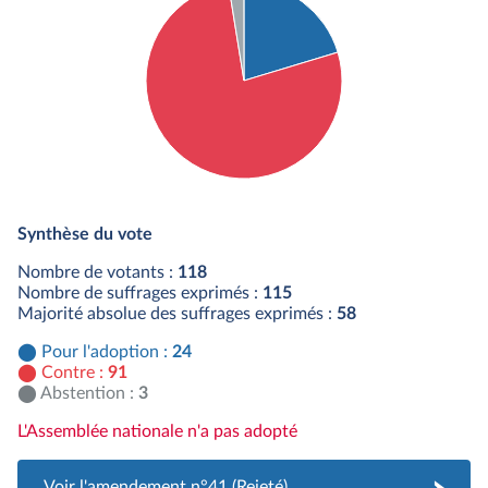
Détail du diagramme :
Pour : 24 députés
Synthèse du vote
Contre : 91 députés
Abstention : 3 députés
Nombre de votants :
118
Nombre de suffrages exprimés :
115
Majorité absolue des suffrages exprimés :
58
Pour l'adoption :
24
Contre :
91
Abstention :
3
L'Assemblée nationale n'a pas adopté
Voir l'amendement n°41 (Rejeté)