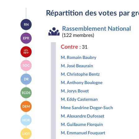
Répartition des votes par g
Accéder
RN
à la
Rassemblement National
page
Accéder
(122 membres)
du
EPR
à la
groupe
page
Rassemblement
Contre
: 31
Accéder
du
National
LFI-
à la
NFP
groupe
M. Romain Baubry
page
Ensemble
Accéder
du
pour
M. José Beaurain
SOC
à la
groupe
la
page
La
M. Christophe Bentz
République
Accéder
du
France
DR
à la
groupe
M. Anthony Boulogne
insoumise
page
Socialistes
-
Accéder
du
M. Jorys Bovet
et
Nouveau
ECOS
à la
groupe
apparentés
Front
M. Eddy Casterman
page
Droite
Populaire
Accéder
du
Républicaine
DEM
Mme Sandrine Dogor-Such
à la
groupe
page
Écologiste
M. Alexandre Dufosset
Accéder
du
et
HOR
à la
groupe
Social
M. Guillaume Florquin
page
Les
Accéder
du
M. Emmanuel Fouquart
Démocrates
LIOT
à la
groupe