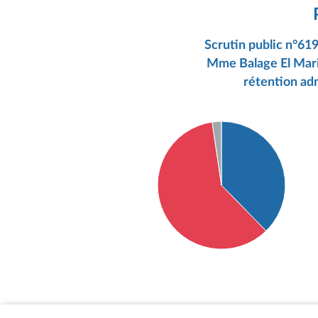
Scrutin public n°6
Mme Balage El Mariky
rétention adm
Détail du diagramme :
Pour : 49 députés
Contre : 78 députés
Abstention : 3 députés