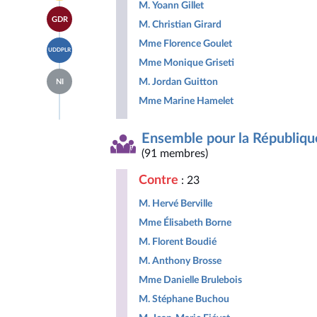
page
M. Yoann Gillet
Horizons
Accéder
du
&
GDR
à la
M. Christian Girard
groupe
Indépendants
page
Libertés,
Accéder
Mme Florence Goulet
du
Indépendants,
UDDPLR
à la
groupe
Outre-
Mme Monique Griseti
page
Gauche
mer
Accéder
du
Démocrate
M. Jordan Guitton
et
NI
à la
groupe
et
Territoires
page
Union
Mme Marine Hamelet
Républicaine
du
des
groupe
droites
Députés
pour
Ensemble pour la Républiqu
non
la
(91 membres)
inscrits
République
Contre
: 23
M. Hervé Berville
Mme Élisabeth Borne
M. Florent Boudié
M. Anthony Brosse
Mme Danielle Brulebois
M. Stéphane Buchou