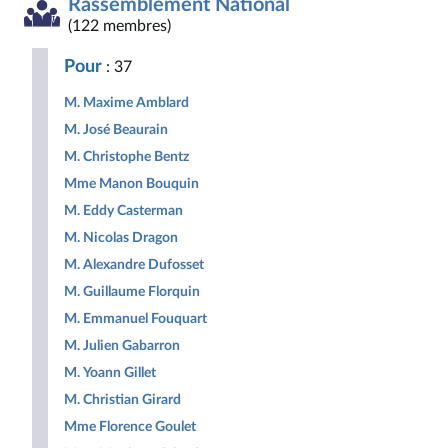
Rassemblement National
Démocrate
des
non
Nouveau
et
et
droites
inscrits
Front
Territoir
(122 membres)
Républicaine
pour
Populaire
la
Pour
: 37
République
M. Maxime Amblard
M. José Beaurain
M. Christophe Bentz
Mme Manon Bouquin
M. Eddy Casterman
M. Nicolas Dragon
M. Alexandre Dufosset
M. Guillaume Florquin
M. Emmanuel Fouquart
M. Julien Gabarron
M. Yoann Gillet
M. Christian Girard
Mme Florence Goulet