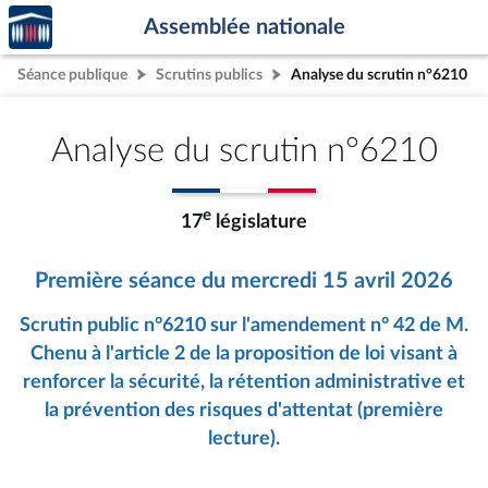
Accèder
Aller au contenu
Aller en bas de la page
Assemblée nationale
à la
page
Séance publique
Scrutins publics
Analyse du scrutin n°6210
d'accueil
Analyse du scrutin n°6210
e
17
législature
Première séance du mercredi 15 avril 2026
Scrutin public n°6210 sur l'amendement n° 42 de M.
Chenu à l'article 2 de la proposition de loi visant à
renforcer la sécurité, la rétention administrative et
la prévention des risques d'attentat (première
lecture).