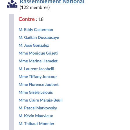
Rassemblement National
Démocrate
des
non
Nouveau
et
et
droites
inscrits
Front
Territoir
(122 membres)
Républicaine
pour
Populaire
la
Contre
: 18
République
M. Eddy Casterman
M. Gaëtan Dussausaye
M. José Gonzalez
Mme Monique Griseti
Mme Marine Hamelet
M. Laurent Jacobelli
Mme Tiffany Joncour
Mme Florence Joubert
Mme Gisèle Lelouis
Mme Claire Marais-Beuil
M. Pascal Markowsky
M. Kévin Mauvieux
M. Thibaut Monnier