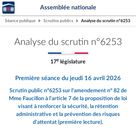
Accèder
Aller au contenu
Aller en bas de la page
Assemblée nationale
à la
page
Séance publique
Scrutins publics
Analyse du scrutin n°6253
d'accueil
Analyse du scrutin n°6253
e
17
législature
Première séance du jeudi 16 avril 2026
Scrutin public n°6253 sur l'amendement n° 82 de
Mme Faucillon à l'article 7 de la proposition de loi
visant à renforcer la sécurité, la rétention
administrative et la prévention des risques
d'attentat (première lecture).