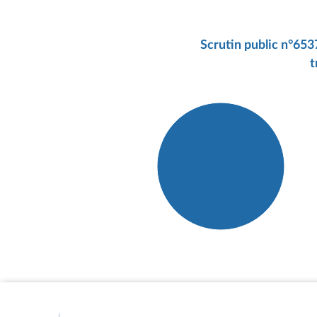
Scrutin public n°6537
t
Détail du diagramme :
Pour : 143 députés