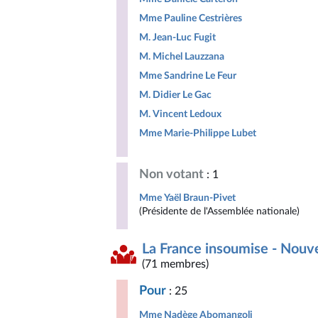
Mme Pauline Cestrières
M. Jean-Luc Fugit
M. Michel Lauzzana
Mme Sandrine Le Feur
M. Didier Le Gac
M. Vincent Ledoux
Mme Marie-Philippe Lubet
Non votant
: 1
Mme Yaël Braun-Pivet
(Présidente de l'Assemblée nationale)
La France insoumise - Nouv
(71 membres)
Pour
: 25
Mme Nadège Abomangoli