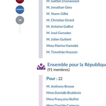
à la
M. Gaëtan Dussausaye
groupe
Indépendants
page
Libertés,
Accéder
M. Jonathan Gery
du
Indépendants,
UDDPLR
à la
groupe
Outre-
M. Yoann Gillet
page
Gauche
mer
Accéder
du
Démocrate
M. Christian Girard
et
NI
à la
groupe
et
Territoires
page
Union
M. Antoine Golliot
Républicaine
du
des
groupe
M. José Gonzalez
droites
Députés
pour
M. Julien Guibert
non
la
inscrits
République
Mme Marine Hamelet
M. Timothée Houssin
Ensemble pour la Républiqu
(91 membres)
Pour
: 22
M. Anthony Brosse
Mme Danielle Brulebois
Mme Françoise Buffet
Mme Danièle Carteron