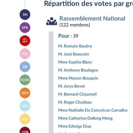
Répartition des votes par g
Accéder
RN
à la
Rassemblement National
page
Accéder
(122 membres)
du
EPR
à la
groupe
page
Rassemblement
Pour
: 39
Accéder
du
National
LFI-
à la
NFP
groupe
M. Romain Baubry
page
Ensemble
Accéder
du
pour
M. José Beaurain
SOC
à la
groupe
la
page
La
Mme Sophie Blanc
République
Accéder
du
France
DR
à la
groupe
M. Anthony Boulogne
insoumise
page
Socialistes
-
Accéder
du
Mme Manon Bouquin
et
Nouveau
ECOS
à la
groupe
apparentés
Front
M. Jorys Bovet
page
Droite
Populaire
Accéder
du
Républicaine
DEM
M. Bernard Chaumeil
à la
groupe
page
Écologiste
M. Roger Chudeau
Accéder
du
et
HOR
à la
groupe
Social
Mme Nathalie Da Conceicao Carvalho
page
Les
Accéder
du
Mme Catherine Dellong Meng
Démocrates
LIOT
à la
groupe
page
Mme Edwige Diaz
Horizons
Accéder
du
&
GDR