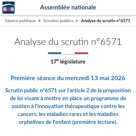
Accèder
Aller au contenu
Aller en bas de la page
Assemblée nationale
à la
page
Séance publique
Scrutins publics
Analyse du scrutin n°6571
d'accueil
Analyse du scrutin n°6571
e
17
législature
Première séance du mercredi 13 mai 2026
Scrutin public n°6571 sur l'article 2 de la proposition
de loi visant à mettre en place un programme de
soutien à l'innovation thérapeutique contre les
cancers, les maladies rares et les maladies
orphelines de l'enfant (première lecture).