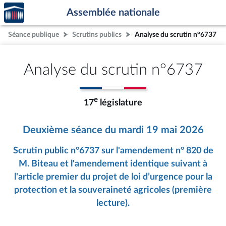
Accèder
Aller au contenu
Aller en bas de la page
Assemblée nationale
à la
page
Séance publique
Scrutins publics
Analyse du scrutin n°6737
d'accueil
Analyse du scrutin n°6737
e
17
législature
Deuxième séance du mardi 19 mai 2026
Scrutin public n°6737 sur l'amendement n° 820 de
M. Biteau et l'amendement identique suivant à
l'article premier du projet de loi d’urgence pour la
protection et la souveraineté agricoles (première
lecture).