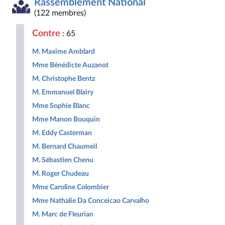
Rassemblement National
Démocrate
des
non
Nouveau
et
et
droites
inscrits
Front
Territoir
(122 membres)
Républicaine
pour
Populaire
la
Contre
: 65
République
M. Maxime Amblard
Mme Bénédicte Auzanot
M. Christophe Bentz
M. Emmanuel Blairy
Mme Sophie Blanc
Mme Manon Bouquin
M. Eddy Casterman
M. Bernard Chaumeil
M. Sébastien Chenu
M. Roger Chudeau
Mme Caroline Colombier
Mme Nathalie Da Conceicao Carvalho
M. Marc de Fleurian