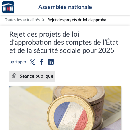
Accèder
Aller au contenu
Aller en bas de la page
Assemblée nationale
à la
page
Toutes les actualités
Rejet des projets de loi d'approbation des comptes de l’État et de la sécurité sociale pour 2025
d'accueil
Rejet des projets de loi
d'approbation des comptes de l’État
et de la sécurité sociale pour 2025
partager
Séance publique