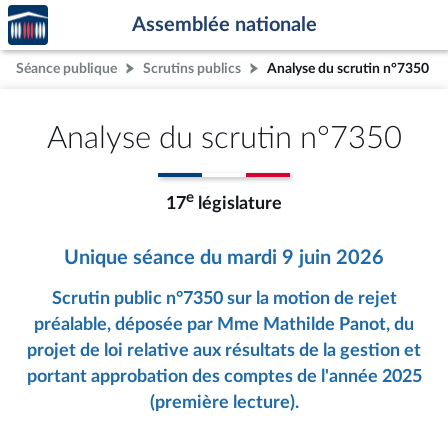
Accèder
Aller au contenu
Aller en bas de la page
Assemblée nationale
à la
page
Séance publique
Scrutins publics
Analyse du scrutin n°7350
d'accueil
Analyse du scrutin n°7350
e
17
législature
Unique séance du mardi 9 juin 2026
Scrutin public n°7350 sur la motion de rejet
préalable, déposée par Mme Mathilde Panot, du
projet de loi relative aux résultats de la gestion et
portant approbation des comptes de l'année 2025
(première lecture).