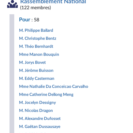
Rassemblement National
Démocrate
des
non
Nouveau
et
et
droites
inscrits
Front
Territoir
(122 membres)
Républicaine
pour
Populaire
la
Pour
: 58
République
M. Philippe Ballard
M. Christophe Bentz
M. Théo Bernhardt
Mme Manon Bouquin
M. Jorys Bovet
M. Jérôme Buisson
M. Eddy Casterman
Mme Nathalie Da Conceicao Carvalho
Mme Catherine Dellong Meng
M. Jocelyn Dessigny
M. Nicolas Dragon
M. Alexandre Dufosset
M. Gaëtan Dussausaye