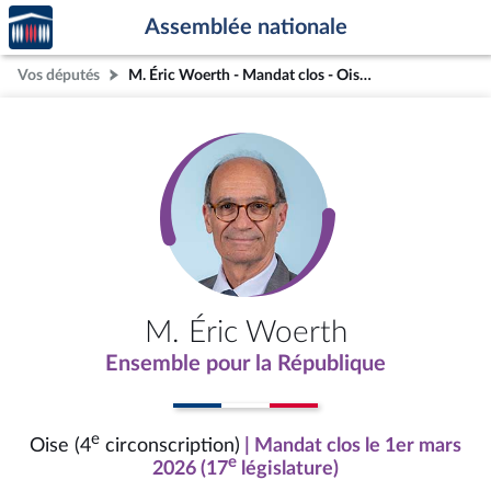
Accèder
Aller au contenu
Aller en bas de la page
Assemblée nationale
à la
page
Vos députés
M. Éric Woerth - Mandat clos - Oise (4e circonscription)
d'accueil
M. Éric Woerth
Ensemble pour la République
e
Oise (4
circonscription)
| Mandat clos le 1er mars
e
2026 (17
législature)