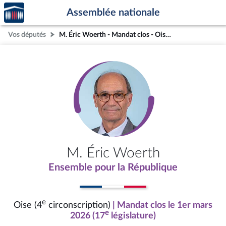
Accèder
Aller au contenu
Aller en bas de la page
Assemblée nationale
à la
page
Vos députés
M. Éric Woerth - Mandat clos - Oise (4e circonscription)
d'accueil
M. Éric Woerth
Ensemble pour la République
e
Oise (4
circonscription)
| Mandat clos le 1er mars
e
2026 (17
législature)