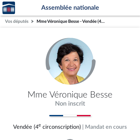
Accèder
Aller au contenu
Aller en bas de la page
Assemblée nationale
à la
page
Vos députés
Mme Véronique Besse - Vendée (4e circonscription)
d'accueil
Mme Véronique Besse
Non inscrit
e
Vendée (4
circonscription)
| Mandat en cours