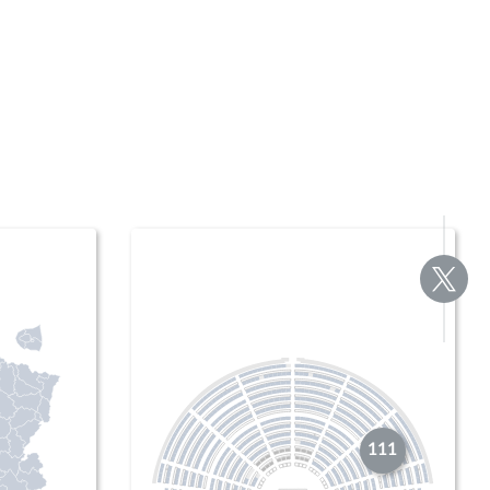
Voir
la
page
Twitte
111