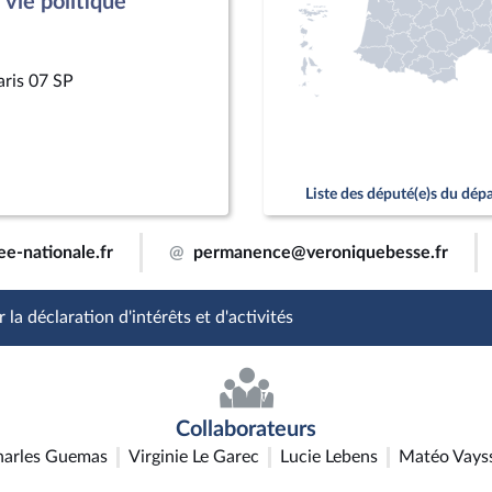
vie politique
aris 07 SP
Liste des député(e)s du dé
e-nationale.fr
@
permanence@veroniquebesse.fr
 la déclaration d'intérêts et d'activités
Collaborateurs
harles Guemas
Virginie Le Garec
Lucie Lebens
Matéo Vays