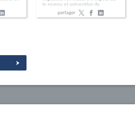
le revenu et prévention de
t
l’évasion et de la fraude fiscales ;
partager
Accord économique bilatéral entre
la France et la RDC