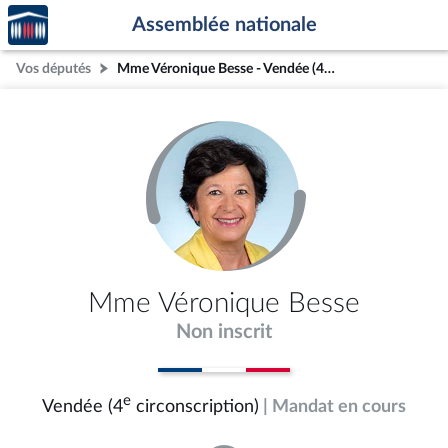
Accèder
Aller au contenu
Aller en bas de la page
Assemblée nationale
à la
page
Vos députés
Mme Véronique Besse - Vendée (4e circonscription)
d'accueil
Mme Véronique Besse
Non inscrit
e
Vendée (4
circonscription)
| Mandat en cours