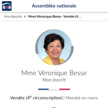
Accèder
Aller au contenu
Aller en bas de la page
Assemblée nationale
à la
page
Vos députés
Mme Véronique Besse - Vendée (4e circonscription)
d'accueil
Mme Véronique Besse
Non inscrit
e
Vendée (4
circonscription)
| Mandat en cours