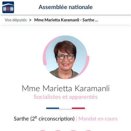
Accèder
Aller au contenu
Aller en bas de la page
Assemblée nationale
à la
page
Vos députés
Mme Marietta Karamanli - Sarthe (2e circonscription)
d'accueil
Mme Marietta Karamanli
Socialistes et apparentés
e
Sarthe (2
circonscription)
| Mandat en cours