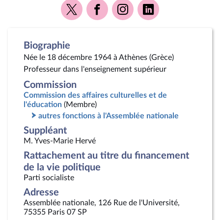
Voir
Voir
Voir
Voir
la
la
la
la
page
page
page
page
Twitter
Facebook
Instagram
Linkedin
Biographie
Née le 18 décembre 1964 à Athènes (Grèce)
Professeur dans l'enseignement supérieur
Commission
Commission des affaires culturelles et de
l'éducation
(Membre)
autres fonctions à l'Assemblée nationale
Suppléant
M. Yves-Marie Hervé
Rattachement au titre du financement
de la vie politique
Parti socialiste
Adresse
Assemblée nationale, 126 Rue de l'Université,
75355 Paris 07 SP