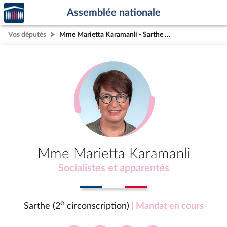
Accèder
Aller au contenu
Aller en bas de la page
Assemblée nationale
à la
page
Vos députés
Mme Marietta Karamanli - Sarthe (2e circonscription)
d'accueil
Mme Marietta Karamanli
Socialistes et apparentés
e
Sarthe (2
circonscription)
| Mandat en cours