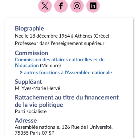
Voir
Voir
Voir
Voir
la
la
la
la
page
page
page
page
Twitter
Facebook
Instagram
Linkedin
Biographie
Née le 18 décembre 1964 à Athènes (Grèce)
Professeur dans l'enseignement supérieur
Commission
Commission des affaires culturelles et de
l'éducation
(Membre)
autres fonctions à l'Assemblée nationale
Suppléant
M. Yves-Marie Hervé
Rattachement au titre du financement
de la vie politique
Parti socialiste
Adresse
Assemblée nationale, 126 Rue de l'Université,
75355 Paris 07 SP