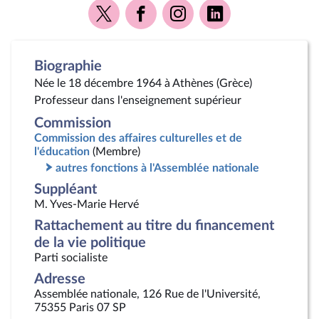
Voir
Voir
Voir
Voir
la
la
la
la
page
page
page
page
Twitter
Facebook
Instagram
Linkedin
Biographie
Née le 18 décembre 1964 à Athènes (Grèce)
Professeur dans l'enseignement supérieur
Commission
Commission des affaires culturelles et de
l'éducation
(Membre)
autres fonctions à l'Assemblée nationale
Suppléant
M. Yves-Marie Hervé
Rattachement au titre du financement
de la vie politique
Parti socialiste
Adresse
Assemblée nationale, 126 Rue de l'Université,
75355 Paris 07 SP