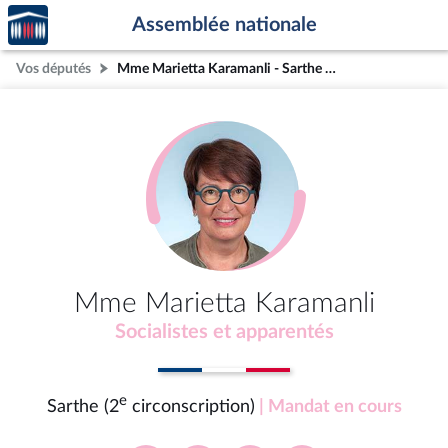
Accèder
Aller au contenu
Aller en bas de la page
Assemblée nationale
à la
page
Vos députés
Mme Marietta Karamanli - Sarthe (2e circonscription)
d'accueil
Mme Marietta Karamanli
Socialistes et apparentés
e
Sarthe (2
circonscription)
| Mandat en cours