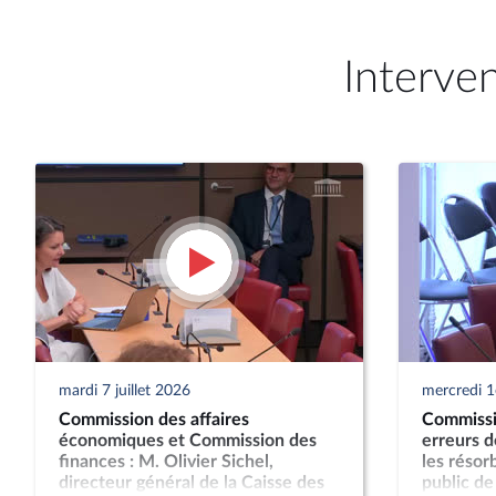
Interve
mardi 7 juillet 2026
mercredi 1e
Commission des affaires
Commissio
économiques et Commission des
erreurs 
finances : M. Olivier Sichel,
les résor
directeur général de la Caisse des
public de