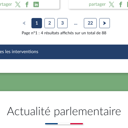
loi postale
rtager
partager
1
2
3
...
22
Page n°1 : 4 résultats affichés sur un total de 88
es les interventions
Actualité parlementaire