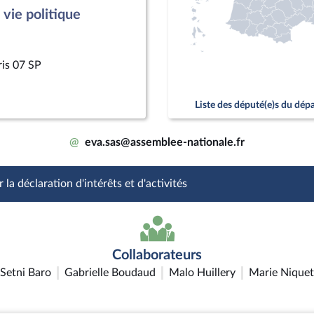
vie politique
ris 07 SP
Liste des député(e)s du dé
@
eva.sas@assemblee-nationale.fr
 la déclaration d'intérêts et d'activités
Collaborateurs
Setni Baro
Gabrielle Boudaud
Malo Huillery
Marie Niquet