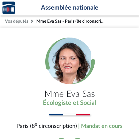
Accèder
Aller au contenu
Aller en bas de la page
Assemblée nationale
à la
page
Vos députés
Mme Eva Sas - Paris (8e circonscription)
d'accueil
Mme Eva Sas
Écologiste et Social
e
Paris (8
circonscription)
| Mandat en cours