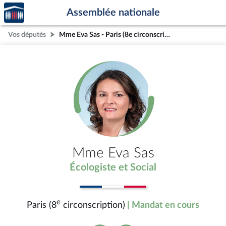
Accèder
Aller au contenu
Aller en bas de la page
Assemblée nationale
à la
page
Vos députés
Mme Eva Sas - Paris (8e circonscription)
d'accueil
Mme Eva Sas
Écologiste et Social
e
Paris (8
circonscription)
| Mandat en cours