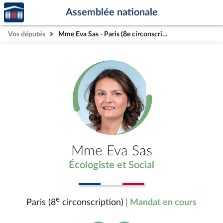
Accèder
Aller au contenu
Aller en bas de la page
Assemblée nationale
à la
page
Vos députés
Mme Eva Sas - Paris (8e circonscription)
d'accueil
Mme Eva Sas
Écologiste et Social
e
Paris (8
circonscription)
| Mandat en cours