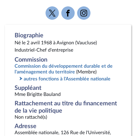
Voir
Voir
Voir
la
la
la
page
page
page
Twitter
Facebook
Instagram
Biographie
Né le 2 avril 1968 à Avignon (Vaucluse)
Industriel-Chef d'entreprise
Commission
Commission du développement durable et de
l'aménagement du territoire
(Membre)
autres fonctions à l'Assemblée nationale
Suppléant
Mme Brigitte Bauland
Rattachement au titre du financement
de la vie politique
Non rattaché(s)
Adresse
Assemblée nationale, 126 Rue de l'Université,