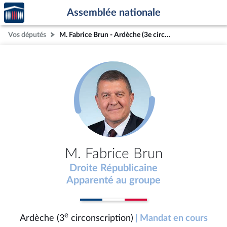
Accèder
Aller au contenu
Aller en bas de la page
Assemblée nationale
à la
page
Vos députés
M. Fabrice Brun - Ardèche (3e circonscription)
d'accueil
M. Fabrice Brun
Droite Républicaine
Apparenté au groupe
e
Ardèche (3
circonscription)
| Mandat en cours