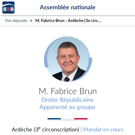
Accèder
Aller au contenu
Aller en bas de la page
Assemblée nationale
à la
page
Vos députés
M. Fabrice Brun - Ardèche (3e circonscription)
d'accueil
M. Fabrice Brun
Droite Républicaine
Apparenté au groupe
e
Ardèche (3
circonscription)
| Mandat en cours