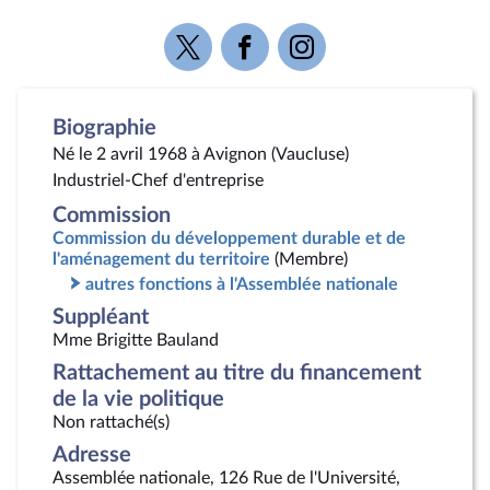
Voir
Voir
Voir
la
la
la
page
page
page
Twitter
Facebook
Instagram
Biographie
Né le 2 avril 1968 à Avignon (Vaucluse)
Industriel-Chef d'entreprise
Commission
Commission du développement durable et de
l'aménagement du territoire
(Membre)
autres fonctions à l'Assemblée nationale
Suppléant
Mme Brigitte Bauland
Rattachement au titre du financement
de la vie politique
Non rattaché(s)
Adresse
Assemblée nationale, 126 Rue de l'Université,