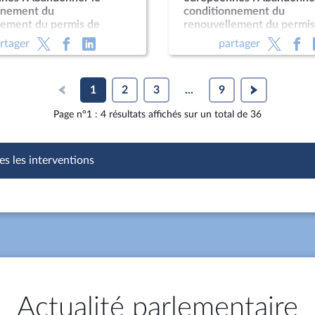
nnement du
conditionnement du
lement du permis de
renouvellement du permis
à une visite médicale
conduire à une visite médi
rtager
partager
re ; Impacts des produits
obligatoire ; Impacts des 
rmaceutiques
phytopharmaceutiques
1
2
3
...
9
Page n°1 : 4 résultats affichés sur un total de 36
es les interventions
Actualité parlementaire