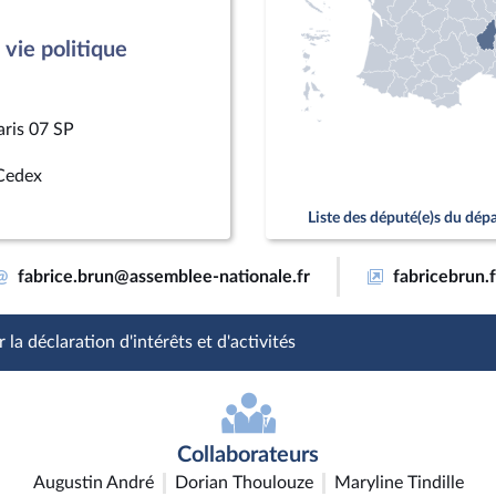
vie politique
aris 07 SP
Cedex
Liste des député(e)s du dé
@
fabrice.brun@assemblee-nationale.fr
fabricebrun.f
 la déclaration d'intérêts et d'activités
Collaborateurs
Augustin André
Dorian Thoulouze
Maryline Tindille