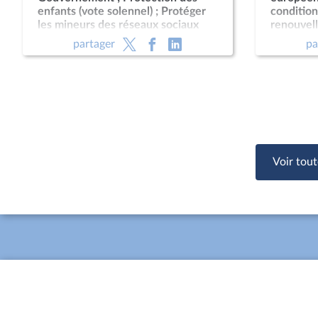
enfants (vote solennel) ; Protéger
conditio
les mineurs des réseaux sociaux
renouvel
(CMP)
conduire 
partager
pa
obligatoi
phytopha
Voir tout