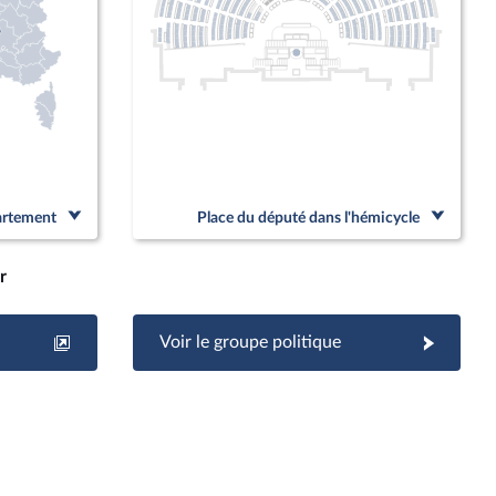
partement
Place du député dans l'hémicycle
r
Voir le groupe politique