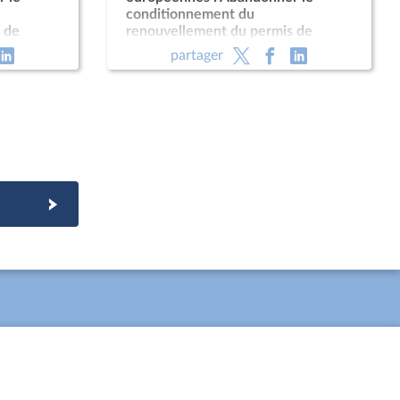
conditionnement du
 de
renouvellement du permis de
cale
conduire à une visite médicale
partager
produits
obligatoire ; Impacts des produits
phytopharmaceutiques