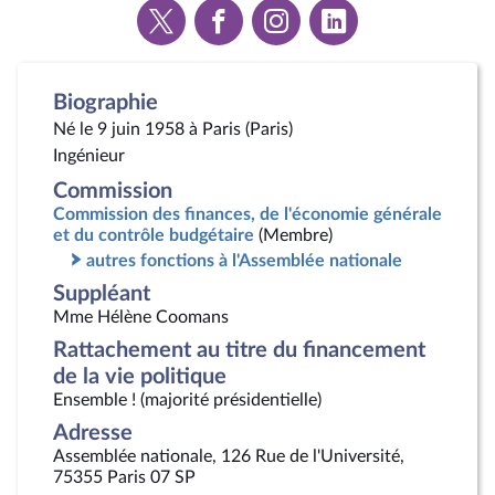
Voir
Voir
Voir
Voir
la
la
la
la
page
page
page
page
Twitter
Facebook
Instagram
Linkedin
Biographie
Né le 9 juin 1958 à Paris (Paris)
Ingénieur
Commission
Commission des finances, de l'économie générale
et du contrôle budgétaire
(Membre)
autres fonctions à l'Assemblée nationale
Suppléant
Mme Hélène Coomans
Rattachement au titre du financement
de la vie politique
Ensemble ! (majorité présidentielle)
Adresse
Assemblée nationale, 126 Rue de l'Université,
75355 Paris 07 SP