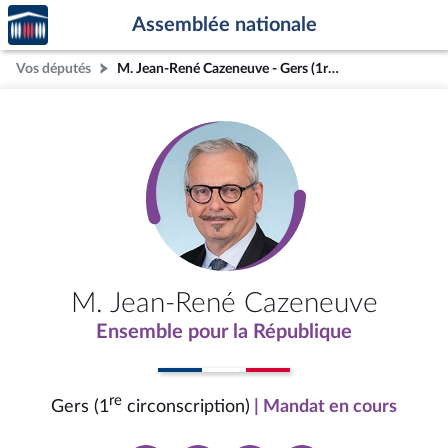
Accèder
Aller au contenu
Aller en bas de la page
Assemblée nationale
à la
page
Vos députés
M. Jean-René Cazeneuve - Gers (1re circonscription)
d'accueil
M. Jean-René Cazeneuve
Ensemble pour la République
re
Gers (1
circonscription)
| Mandat en cours